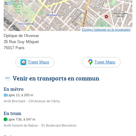
Corriger l’adresse ou la localisation
Optique de l'Avenue
35 Rue Guy Môquet
75017 Paris
Trajet Waze
Trajet Maps
Venir en transports en commun
En métro
Ligne 13, à 283 m
Arrêt Brochant - 134 Avenue de Clichy
En tram
Ligne T3b, à 547 m
Arrêt Honoré de Balzac - 91 Boulevard Bessières