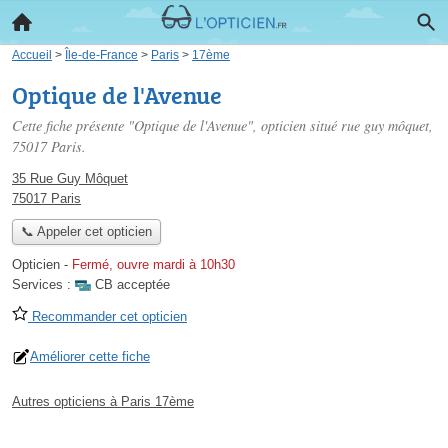
Accueil
>
Île-de-France
>
Paris
>
17ème
Optique de l'Avenue
Cette fiche présente "Optique de l'Avenue", opticien situé
rue guy môquet
,
75017 Paris.
35 Rue Guy Môquet
75017 Paris
📞 Appeler cet opticien
Opticien
-
Fermé, ouvre mardi à 10h30
Services :
CB acceptée
Recommander cet opticien
Améliorer cette fiche
Autres opticiens à Paris 17ème