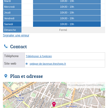
Mardi
10h30 - 19h
Mercredi
10h30 - 19h
Jeudi
10h30 - 19h
Vendredi
10h30 - 19h
Samedi
10h30 - 19h
Dimanche
Fermé
Signaler une erreur
Contact
Téléphone
Téléphoner à l'opticien
Site web
optique-de-lavenue.theshops.fr
Plan et adresse
© contributeurs OpenStreetMap