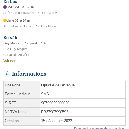
En bus
BATIGNO, à 168 m
Arrêt Collège Mallarme - 4 Rue Lantiez
Ligne 31, à 14 m
Arrêt Moines - Davy - Rue Guy Môquet
En vélo
Guy Môquet - Compoint, à 13 m
Rue Guy Môquet
Capacité : 36 vélos
Voir tout
Informations
Enseigne
Optique de l'Avenue
Forme juridique
SAS
SIRET
90799059200020
N° TVA Intra.
FR37907990592
Création
15 décembre 2022
Éditer les informations de mon opticien