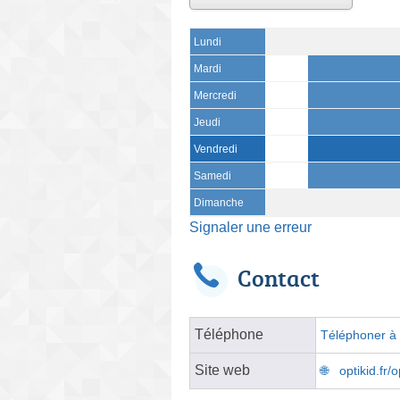
Lundi
Mardi
Mercredi
Jeudi
Vendredi
Samedi
Dimanche
Signaler une erreur
Contact
Téléphone
Téléphoner à l
Site web
optikid.fr/