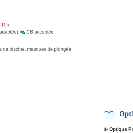
 10h
 adaptée)
,
CB acceptée
es de piscine, masques de plongée
Opt
Optique P