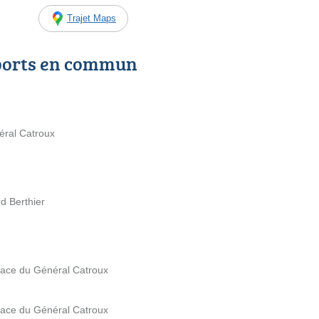
Trajet Maps
ports en commun
éral Catroux
d Berthier
Place du Général Catroux
Place du Général Catroux