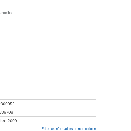
rcelles
0800052
686708
bre 2009
Éditer les informations de mon opticien