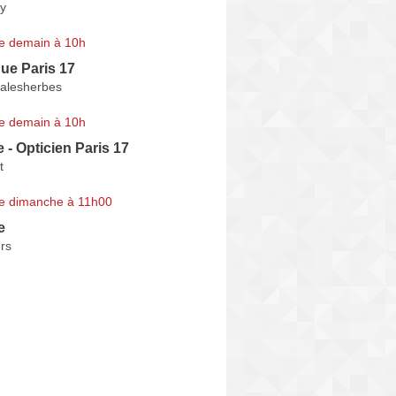
y
e demain à 10h
ue Paris 17
alesherbes
e demain à 10h
 - Opticien Paris 17
t
e dimanche à 11h00
e
ers