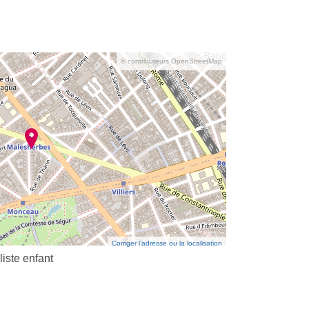
© contributeurs OpenStreetMap
Corriger l’adresse ou la localisation
liste enfant