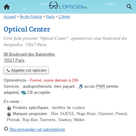
Accueil
>
Île-de-France
>
Paris
>
17ème
Optical Center
Cette fiche présente "Optical Center", optométriste situé
boulevard des
batignolles
, 75017 Paris.
88 Boulevard des Batignolles
75017 Paris
📞 Appeler cet opticien
Optométriste
-
Fermé, ouvre demain à 10h
Services :
audioprothésiste
,
tiers payant
,
accès
PMR
(entrée
adaptée)
,
CB acceptée
En vente :
Produits spécifiques :
lentilles de couleur
Marques proposées :
Dior, GUESS, Hugo Boss, Ouïezen, Persol,
Phonak, Ray-Ban, Siemens, Starkey, Widex
Recommander cet optométriste