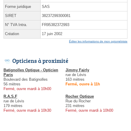
Forme juridique
SAS
SIRET
38237299300081
N° TVA Intra.
FR95382372993
Création
17 juin 2002
Éditer les informations de mon optométriste
Opticiens à proximité
Batignolles Optique - Opticien
Jimmy Fairly
Paris
rue de Lévis
Boulevard des Batignolles
163 mètres
56 mètres
Fermé, ouvre à 11h
Fermé, ouvre mardi à 10h00
R.A.S.F
Rocher Optique
rue de Lévis
Rue du Rocher
179 mètres
231 mètres
Fermé, ouvre mardi à 10h30
Fermé, ouvre mardi à 10h00