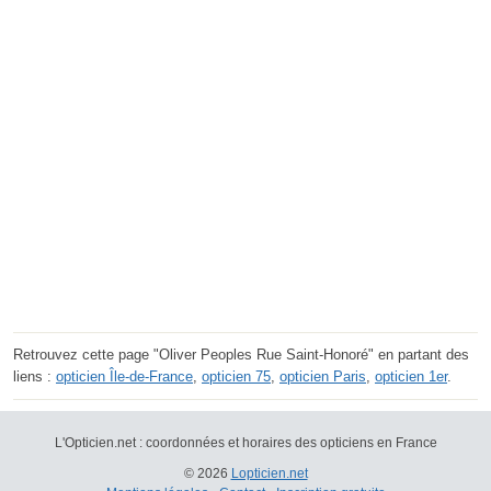
Retrouvez cette page "Oliver Peoples Rue Saint-Honoré" en partant des
liens :
opticien Île-de-France
,
opticien 75
,
opticien Paris
,
opticien 1er
.
L'Opticien.net : coordonnées et horaires des opticiens en France
© 2026
Lopticien.net