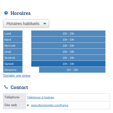
Horaires
Lundi
10h - 19h
Mardi
10h - 19h
Mercredi
10h - 19h
Jeudi
10h - 19h
Vendredi
10h - 19h
Samedi
10h - 19h
Dimanche
11h - 19h
Signaler une erreur
Contact
Téléphone
Téléphoner à l'opticien
Site web
www.oliverpeoples.com/france