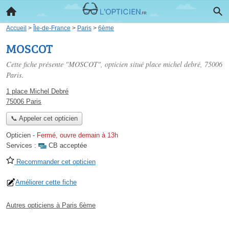
Accueil
>
Île-de-France
>
Paris
>
6ème
MOSCOT
Cette fiche présente "MOSCOT", opticien situé
place michel debré
, 75006
Paris.
1 place Michel Debré
75006 Paris
📞 Appeler cet opticien
Opticien
-
Fermé, ouvre demain à 13h
Services :
CB acceptée
Recommander cet opticien
Améliorer cette fiche
Autres opticiens à Paris 6ème