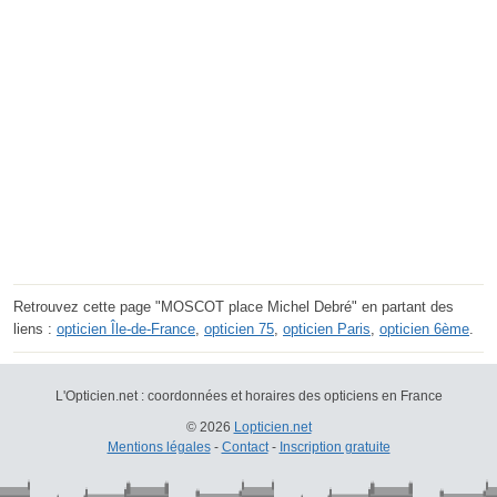
Retrouvez cette page "MOSCOT place Michel Debré" en partant des
liens :
opticien Île-de-France
,
opticien 75
,
opticien Paris
,
opticien 6ème
.
L'Opticien.net : coordonnées et horaires des opticiens en France
© 2026
Lopticien.net
Mentions légales
-
Contact
-
Inscription gratuite