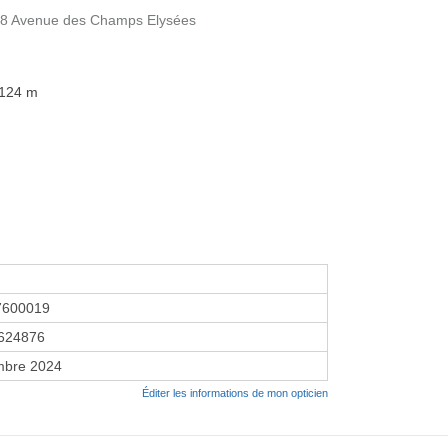
 58 Avenue des Champs Elysées
 124 m
7600019
624876
mbre 2024
Éditer les informations de mon opticien