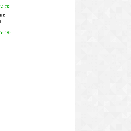
'à 20h
que
e
'à 19h