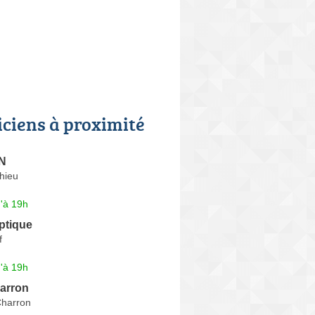
iciens à proximité
N
hieu
'à 19h
ptique
f
'à 19h
arron
Charron