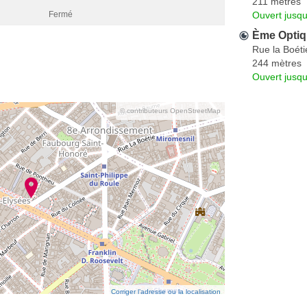
211 mètres
Ouvert jusqu
Fermé
Ème Opti
Rue la Boéti
244 mètres
Ouvert jusqu
© contributeurs OpenStreetMap
Corriger l’adresse ou la localisation