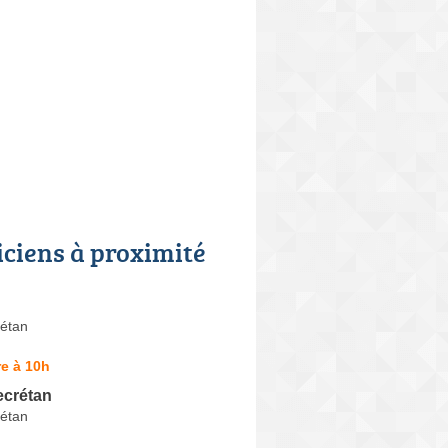
iciens à proximité
étan
e à 10h
ecrétan
étan