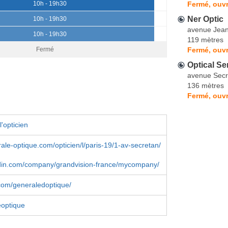
Fermé, ouvr
10h - 19h30
Ner Optic
10h - 19h30
avenue Jean
10h - 19h30
119 mètres
Fermé, ouvr
Fermé
Optical Se
avenue Secr
136 mètres
Fermé, ouvr
'opticien
le-optique.com/opticien/l/paris-19/1-av-secretan/
din.com/company/grandvision-france/mycompany/
com/generaledoptique/
optique