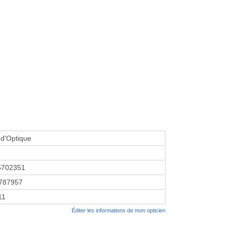
d'Optique
5702351
787957
11
Éditer les informations de mon opticien