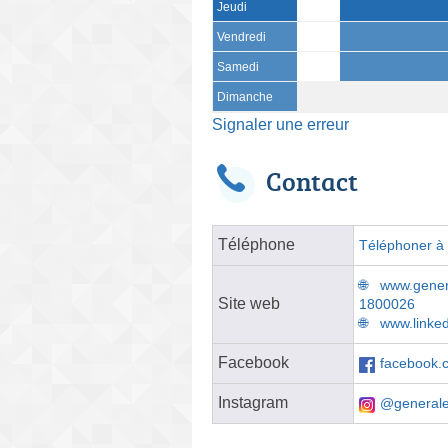
Jeudi
Vendredi
Samedi
Dimanche
Signaler une erreur
Contact
Téléphone
Téléphoner à l
www.genera
Site web
1800026
www.linke
Facebook
facebook.
Instagram
@generale