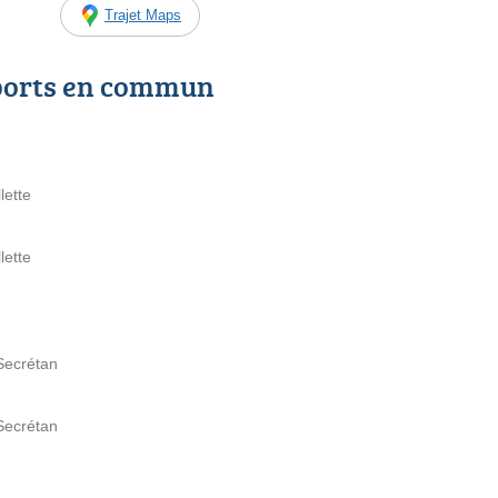
Trajet Maps
ports en commun
lette
lette
 Secrétan
 Secrétan