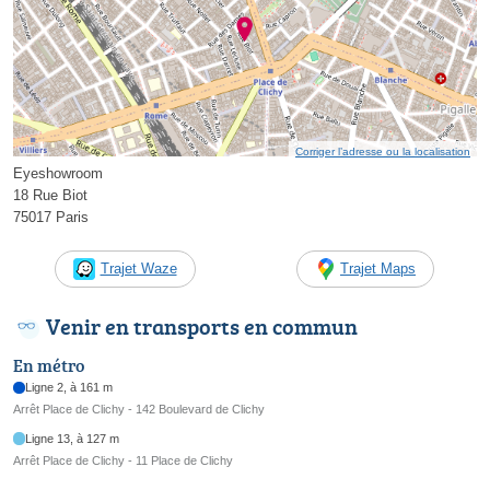
Corriger l’adresse ou la localisation
Eyeshowroom
18 Rue Biot
75017 Paris
Trajet Waze
Trajet Maps
Venir en transports en commun
En métro
Ligne 2, à 161 m
Arrêt Place de Clichy - 142 Boulevard de Clichy
Ligne 13, à 127 m
Arrêt Place de Clichy - 11 Place de Clichy