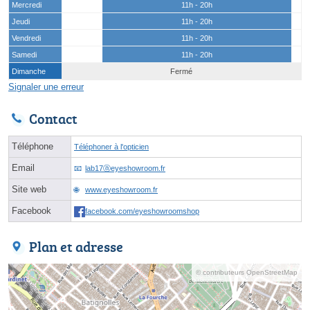
Mercredi
11h - 20h
Jeudi
11h - 20h
Vendredi
11h - 20h
Samedi
11h - 20h
Dimanche
Fermé
Signaler une erreur
Contact
Téléphone
Téléphoner à l'opticien
Email
lab17ⓐeyeshowroom.fr
Site web
www.eyeshowroom.fr
Facebook
facebook.com/eyeshowroomshop
Plan et adresse
© contributeurs OpenStreetMap