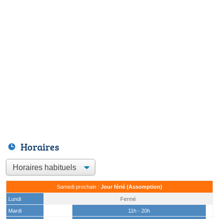
Horaires
Samedi prochain :
Jour férié (Assomption)
Lundi
Fermé
Mardi
11h - 20h