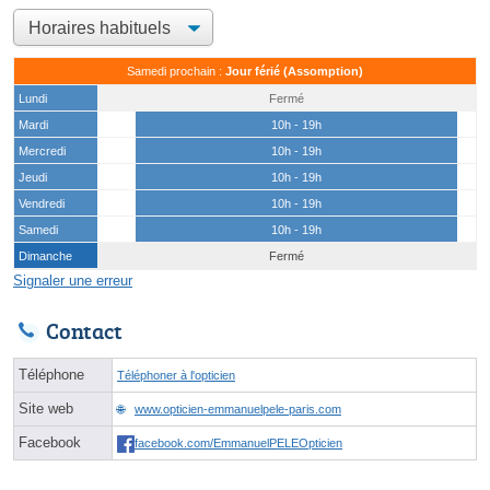
Samedi prochain :
Jour férié (Assomption)
Lundi
Fermé
Mardi
10h - 19h
Mercredi
10h - 19h
Jeudi
10h - 19h
Vendredi
10h - 19h
Samedi
10h - 19h
Dimanche
Fermé
Signaler une erreur
Contact
Téléphone
Téléphoner à l'opticien
Site web
www.opticien-emmanuelpele-paris.com
Facebook
facebook.com/EmmanuelPELEOpticien