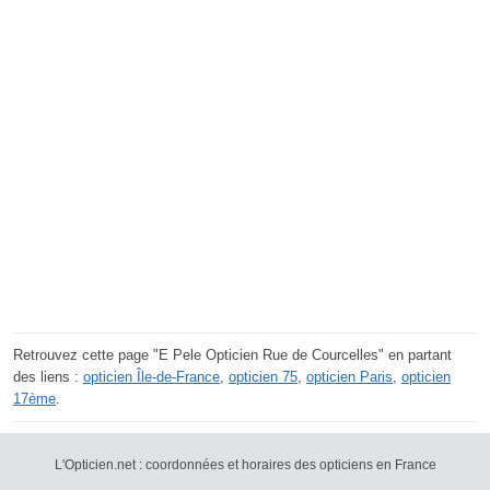
Retrouvez cette page "E Pele Opticien Rue de Courcelles" en partant
des liens :
opticien Île-de-France
,
opticien 75
,
opticien Paris
,
opticien
17ème
.
L'Opticien.net : coordonnées et horaires des opticiens en France