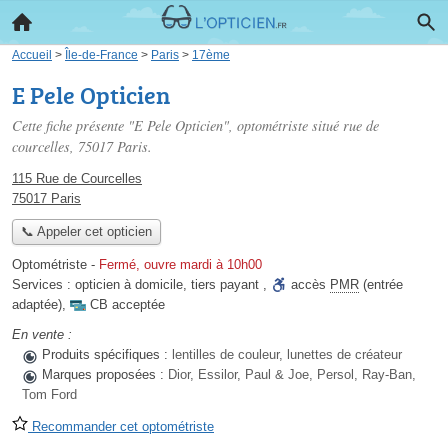
Accueil
>
Île-de-France
>
Paris
>
17ème
E Pele Opticien
Cette fiche présente "E Pele Opticien", optométriste situé
rue de
courcelles
, 75017 Paris.
115 Rue de Courcelles
75017 Paris
📞 Appeler cet opticien
Optométriste
-
Fermé, ouvre mardi à 10h00
Services :
opticien à domicile
,
tiers payant
,
accès
PMR
(entrée
adaptée)
,
CB acceptée
En vente :
Produits spécifiques :
lentilles de couleur, lunettes de créateur
Marques proposées :
Dior, Essilor, Paul & Joe, Persol, Ray-Ban,
Tom Ford
Recommander cet optométriste