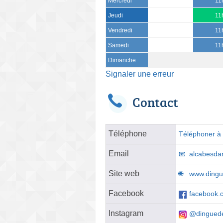
Mercredi
11
Jeudi
11
Vendredi
11
Samedi
11
Dimanche
Signaler une erreur
Contact
Téléphone
Téléphoner à l
Email
alcabesda
Site web
www.dingue
Facebook
facebook.
Instagram
@dinguede