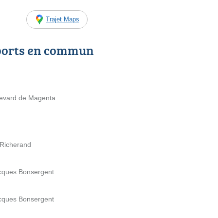
Trajet Maps
ports en commun
levard de Magenta
 Richerand
acques Bonsergent
acques Bonsergent