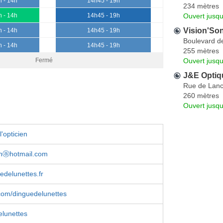
h - 14h
14h45 - 19h
234 mètres
Ouvert jusqu
h - 14h
14h45 - 19h
Vision'So
h - 14h
14h45 - 19h
Boulevard d
h - 14h
14h45 - 19h
255 mètres
Ouvert jusq
Fermé
J&E Optiq
Rue de Lanc
260 mètres
Ouvert jusqu
'opticien
nⓐhotmail.com
delunettes.fr
com/dinguedelunettes
lunettes