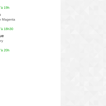
'à 19h
n
e Magenta
u'à 18h30
ue
ry
'à 20h