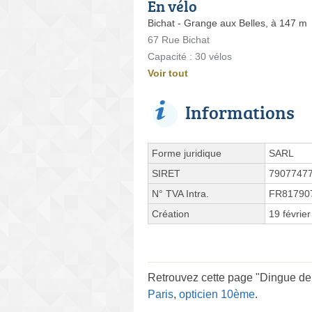
En vélo
Bichat - Grange aux Belles, à 147 m
67 Rue Bichat
Capacité : 30 vélos
Voir tout
Informations
Forme juridique
SARL
SIRET
7907747
N° TVA Intra.
FR81790
Création
19 févrie
Retrouvez cette page "Dingue de
Paris
,
opticien 10ème
.