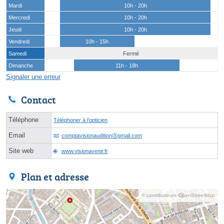
Mardi
10h - 20h
Mercredi
10h - 20h
Jeudi
10h - 20h
Vendredi
10h - 15h
Samedi
Fermé
Dimanche
11h - 18h
Signaler une erreur
Contact
Téléphone
Téléphoner à l'opticien
Email
comptavisionauditionⓐgmail.com
Site web
www.visionavenir.fr
Plan et adresse
© contributeurs OpenStreetMap