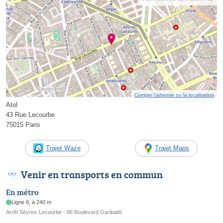
Corriger l’adresse ou la localisation
Atol
43 Rue Lecourbe
75015 Paris
Trajet Waze
Trajet Maps
Venir en transports en commun
En métro
Ligne 6, à 240 m
Arrêt Sèvres-Lecourbe - 86 Boulevard Garibaldi