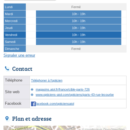
Lundi
Fermé
Mardi
10h - 19h
Mercredi
10h - 19h
Jeudi
10h - 19h
Vendredi
10h - 19h
Samedi
10h - 19h
Dimanche
Fermé
Signaler une erreur
Contact
Téléphone
Téléphoner à l'opticien
magasins.atol.fr/france/cible-paris-726
Site web
www.opticiens-atol.com/opticiens/paris-43-rue-lecourbe
Facebook
facebook.com/opticiensatol
Plan et adresse
© contributeurs OpenStreetMap