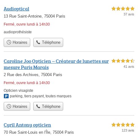
Audioptical
5,0 étoiles sur 5
37 avis
13 Rue Saint-Antoine, 75004 Paris
Fermé, ouvre lundi à 14h30
audioprothésiste
Horaires
Téléphone
Caroline Joo Opticien – Créateur de lunettes sur
4,5 étoiles sur 5
mesure Paris Marais
41 avis
2 Rue des Archives, 75004 Paris
Fermé, ouvre lundi à 14h30
Opticien visagiste
parking
,
tiers payant
,
toutes marques
Horaires
Téléphone
Cyril Antony opticien
5,0 étoiles sur 5
123 avis
70 Rue Saint-Louis en l'Île, 75004 Paris