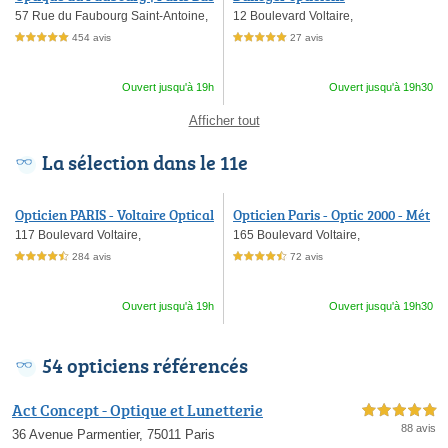
tille
57 Rue du Faubourg Saint-Antoine,
12 Boulevard Voltaire,
454 avis
27 avis
5,0 étoiles sur 5
5,0 étoiles sur 5
Ouvert jusqu'à 19h
Ouvert jusqu'à 19h30
Afficher tout
La sélection dans le 11e
Opticien PARIS - Voltaire Optical
Opticien Paris - Optic 2000 - Mét
Center
ro Charonne
117 Boulevard Voltaire,
165 Boulevard Voltaire,
284 avis
72 avis
4,5 étoiles sur 5
4,5 étoiles sur 5
Ouvert jusqu'à 19h
Ouvert jusqu'à 19h30
54 opticiens référencés
Act Concept - Optique et Lunetterie
5,0 étoiles sur 5
88 avis
36 Avenue Parmentier, 75011 Paris