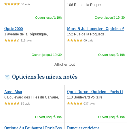
80 avis
106 Rue de la Roquette,
5,0 étoiles sur 5
Ouvert jusqu'à 19h
Ouvert jusqu'à 19h30
Optic 2000
Marc & Ju' Lunetier - Opticien P
aris 11
1 avenue de la République,
152 Rue de la Roquette,
119 avis
69 avis
4,5 étoiles sur 5
5,0 étoiles sur 5
Ouvert jusqu'à 19h30
Ouvert jusqu'à 19h
Afficher tout
Opticiens les mieux notés
Aussi Also
Optic Duroc - Opticien - Paris 11
Voltaire
6 Boulevard des Filles du Calvaire,
113 Boulevard Voltaire,
15 avis
637 avis
5,0 étoiles sur 5
5,0 étoiles sur 5
Ouvert jusqu'à 19h
Ouvert jusqu'à 19h
Optique du Faubourg | Paris Bas
Dunoyer opticiens