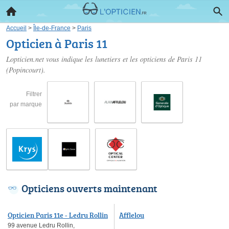
Accueil
>
Île-de-France
>
Paris
Opticien à Paris 11
Lopticien.net vous indique les lunetiers et les
opticiens de Paris 11
(Popincourt).
Filtrer
par marque
Opticiens ouverts maintenant
Opticien Paris 11e - Ledru Rollin
Afflelou
- Krys
99 avenue Ledru Rollin,