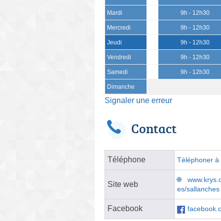
Mardi
9h - 12h30
Mercredi
9h - 12h30
Jeudi
9h - 12h30
Vendredi
9h - 12h30
Samedi
9h - 12h30
Dimanche
Signaler une erreur
Contact
Téléphone
Téléphoner à l
www.krys.c
Site web
es/sallanches
Facebook
facebook.