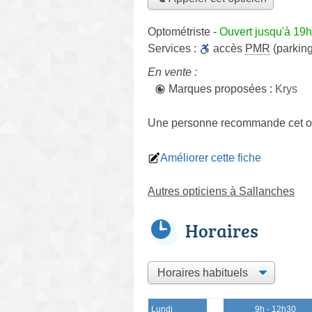
Optométriste
-
Ouvert jusqu'à 19h
Services :
accès
PMR
(parking
En vente :
Marques proposées :
Krys
Une personne
recommande
cet o
Améliorer cette fiche
Autres opticiens à Sallanches
Horaires
Lundi
9h - 12h30