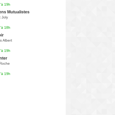
'à 19h
ens Mutualistes
 Joly
'à 18h
ir
s Albert
'à 19h
nter
e Roche
'à 19h