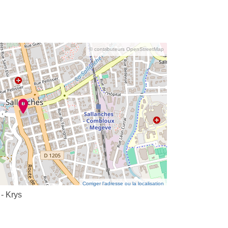
© contributeurs OpenStreetMap
Corriger l’adresse ou la localisation
- Krys