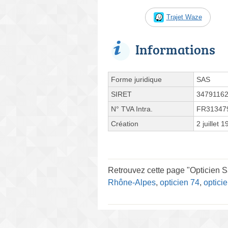
Trajet Waze
Informations
Forme juridique
SAS
SIRET
3479116
N° TVA Intra.
FR31347
Création
2 juillet 
Retrouvez cette page "Opticien 
Rhône-Alpes
,
opticien 74
,
optici