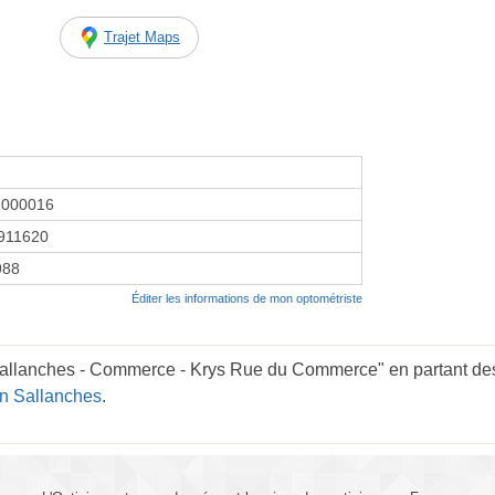
Trajet Maps
2000016
911620
1988
Éditer les informations de mon optométriste
Sallanches - Commerce - Krys Rue du Commerce" en partant des
en Sallanches
.