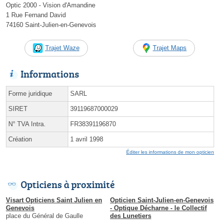
Optic 2000 - Vision d'Amandine
1 Rue Fernand David
74160 Saint-Julien-en-Genevois
Trajet Waze
Trajet Maps
Informations
Forme juridique
SARL
SIRET
39119687000029
N° TVA Intra.
FR38391196870
Création
1 avril 1998
Éditer les informations de mon opticien
Opticiens à proximité
Visart Opticiens Saint Julien en
Opticien Saint-Julien-en-Genevois
Genevois
- Optique Décharne - le Collectif
place du Général de Gaulle
des Lunetiers