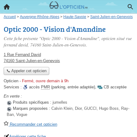
Accueil
>
Auvergne-Rhône-Alpes
>
Haute-Savoie
>
Saint-Julien-en-Genevois
Optic 2000 - Vision d'Amandine
Cette fiche présente "Optic 2000 - Vision d'Amandine", opticien situé
rue
fernand david
, 74160 Saint-Julien-en-Genevois.
1 Rue Fernand David
74160 Saint-Julien-en-Genevois
📞 Appeler cet opticien
Opticien
-
Fermé, ouvre demain à 9h
Services :
accès
PMR
(parking, entrée adaptée)
,
CB acceptée
En vente :
Produits spécifiques :
jumelles
Marques proposées :
Calvin Klein, Dior, GUCCI, Hugo Boss, Ray-
Ban, Vogue
Recommander cet opticien
Améliorer cette fiche