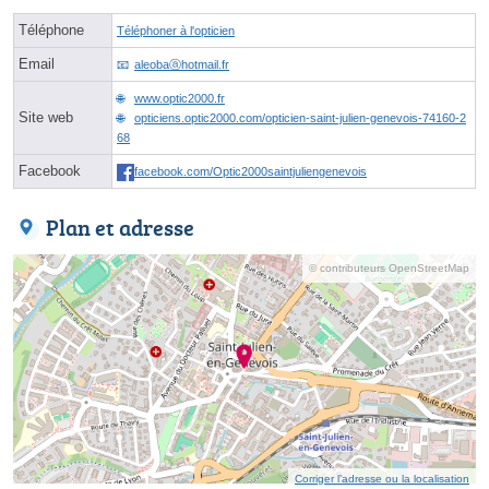
Téléphone
Téléphoner à l'opticien
Email
aleobaⓐhotmail.fr
www.optic2000.fr
Site web
opticiens.optic2000.com/opticien-saint-julien-genevois-74160-2
68
Facebook
facebook.com/Optic2000saintjuliengenevois
Plan et adresse
© contributeurs OpenStreetMap
Corriger l’adresse ou la localisation