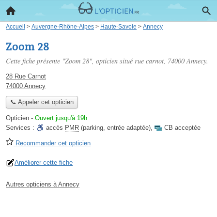
Accueil
>
Auvergne-Rhône-Alpes
>
Haute-Savoie
>
Annecy
Zoom 28
Cette fiche présente "Zoom 28", opticien situé
rue carnot
, 74000 Annecy.
28 Rue Carnot
74000 Annecy
📞 Appeler cet opticien
Opticien
-
Ouvert jusqu'à 19h
Services :
accès
PMR
(parking, entrée adaptée)
,
CB acceptée
Recommander cet opticien
Améliorer cette fiche
Autres opticiens à Annecy