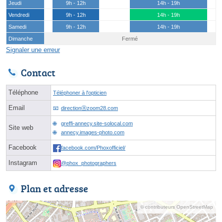
Jeudi
9h - 12h
14h - 19h
Vendredi
9h - 12h
14h - 19h
Samedi
9h - 12h
14h - 19h
Dimanche
Fermé
Signaler une erreur
Contact
Téléphone
Téléphoner à l'opticien
Email
directionⓐzoom28.com
greffi-annecy.site-solocal.com
Site web
annecy.images-photo.com
Facebook
facebook.com/Phoxofficiel/
Instagram
@phox_photographers
Plan et adresse
© contributeurs OpenStreetMap