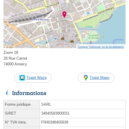
Corriger l’adresse ou la localisation
Zoom 28
28 Rue Carnot
74000 Annecy
Trajet Waze
Trajet Maps
Informations
Forme juridique
SARL
SIRET
34840583800031
N° TVA Intra.
FR40348405838