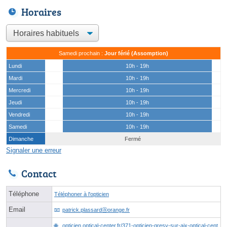
Horaires
Samedi prochain :
Jour férié (Assomption)
Lundi
10h - 19h
Mardi
10h - 19h
Mercredi
10h - 19h
Jeudi
10h - 19h
Vendredi
10h - 19h
Samedi
10h - 19h
Dimanche
Fermé
Signaler une erreur
Contact
Téléphone
Téléphoner à l'opticien
Email
patrick.plassardⓐorange.fr
opticien.optical-center.fr/371-opticien-gresy-sur-aix-optical-cent