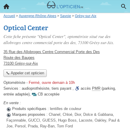
Accueil
>
Auvergne-Rhône-Alpes
>
Savoie
>
Grésy-sur-Aix
Optical Center
Cette fiche présente "Optical Center", optométriste situé
rue des
allobroges centre commercial porte des des
, 73100 Grésy-sur-Aix.
35 Rue des Allobroges Centre Commercial Porte des Des
Route des Bauges
73100 Grésy-sur-Aix
📞 Appeler cet opticien
Optométriste
-
Fermé, ouvre demain à 10h
Services :
audioprothésiste
,
tiers payant
,
accès
PMR
(parking,
entrée adaptée)
,
CB acceptée
En vente :
Produits spécifiques :
lentilles de couleur
Marques proposées :
Chanel, Chloé, Dior, Dolce & Gabbana,
Façonnable, GUCCI, GUESS, Hugo Boss, Lacoste, Oakley, Paul &
Joe, Persol, Prada, Ray-Ban, Tom Ford