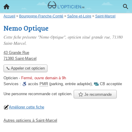
Accueil
>
Bourgogne-Franche-Comté
>
Saône-et-Loire
>
Saint-Marcel
Nemo Optique
Cette fiche présente "Nemo Optique", opticien situé
grande rue
, 71380
Saint-Marcel.
43 Grande Rue
71380 Saint-Marcel
📞 Appeler cet opticien
Opticien
-
Fermé, ouvre demain à 9h
Services :
accès
PMR
(parking, entrée adaptée)
,
CB acceptée
Une personne
recommande
cet opticien.
Je recommande
Améliorer cette fiche
Autres opticiens à Saint-Marcel