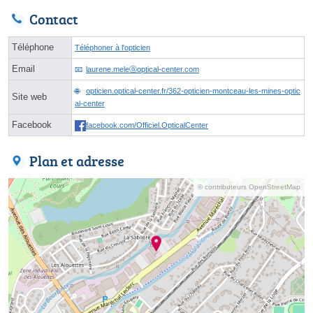
Contact
Téléphone
Téléphoner à l'opticien
Email
laurene.meleⓐoptical-center.com
opticien.optical-center.fr/362-opticien-montceau-les-mines-optic
Site web
al-center
Facebook
facebook.com/Officiel.OpticalCenter
Plan et adresse
© contributeurs OpenStreetMap