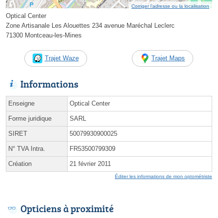
Corriger l’adresse ou la localisation
Optical Center
Zone Artisanale Les Alouettes 234 avenue Maréchal Leclerc
71300 Montceau-les-Mines
Trajet Waze
Trajet Maps
Informations
Enseigne
Optical Center
Forme juridique
SARL
SIRET
50079930900025
N° TVA Intra.
FR53500799309
Création
21 février 2011
Éditer les informations de mon optométriste
Opticiens à proximité