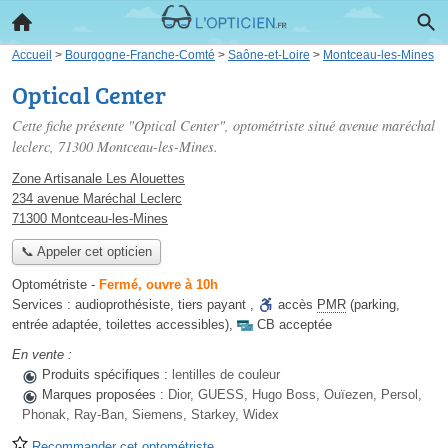
Accueil
>
Bourgogne-Franche-Comté
>
Saône-et-Loire
>
Montceau-les-Mines
Optical Center
Cette fiche présente "Optical Center", optométriste situé
avenue maréchal
leclerc
, 71300 Montceau-les-Mines.
Zone Artisanale Les Alouettes
234 avenue Maréchal Leclerc
71300 Montceau-les-Mines
📞 Appeler cet opticien
Optométriste
-
Fermé, ouvre à 10h
Services :
audioprothésiste
,
tiers payant
,
accès
PMR
(parking,
entrée adaptée, toilettes accessibles)
,
CB acceptée
En vente :
Produits spécifiques :
lentilles de couleur
Marques proposées :
Dior, GUESS, Hugo Boss, Ouïezen, Persol,
Phonak, Ray-Ban, Siemens, Starkey, Widex
Recommander cet optométriste