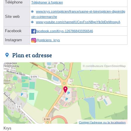
Téléphone
Téléphoner à l'opticien
www.krys.com/opticien/france/saone-et-loire/opticien-digoin/dig
Site web
oin-ccintermarche
www.youtube.com/channel/UCexFssNBgoYib3dDeMnoqvA
Facebook
facebook.com/Krys-1267868433356546
Instagram
@opticiens_krys
Plan et adresse
© contributeurs OpenStreetMap
Corriger l’adresse ou la localisation
Krys