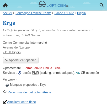
Accueil
>
Bourgogne-Franche-Comté
>
Saône-et-Loire
>
Digoin
Krys
Cette fiche présente "Krys", optométriste situé
centre commercial
intermarché
, 71160 Digoin.
Centre Commercial Intermarché
Avenue de l'Europe
71160 Digoin
📞 Appeler cet opticien
Optométriste
-
Fermé, ouvre lundi à 14h00
Services :
accès
PMR
(parking, entrée adaptée)
,
CB acceptée
En vente :
Marques proposées :
Krys
Recommander cet optométriste
Améliorer cette fiche