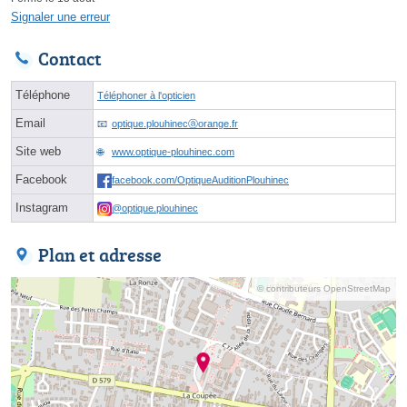
Signaler une erreur
Contact
Téléphone
Téléphoner à l'opticien
Email
optique.plouhinecⓐorange.fr
Site web
www.optique-plouhinec.com
Facebook
facebook.com/OptiqueAuditionPlouhinec
Instagram
@optique.plouhinec
Plan et adresse
© contributeurs OpenStreetMap