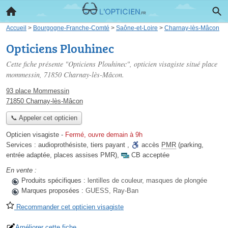
Accueil
>
Bourgogne-Franche-Comté
>
Saône-et-Loire
>
Charnay-lès-Mâcon
Opticiens Plouhinec
Cette fiche présente "Opticiens Plouhinec", opticien visagiste situé
place
mommessin
, 71850 Charnay-lès-Mâcon.
93 place Mommessin
71850 Charnay-lès-Mâcon
📞 Appeler cet opticien
Opticien visagiste
-
Fermé, ouvre demain à 9h
Services :
audioprothésiste
,
tiers payant
,
accès
PMR
(parking,
entrée adaptée, places assises PMR)
,
CB acceptée
En vente :
Produits spécifiques :
lentilles de couleur, masques de plongée
Marques proposées :
GUESS, Ray-Ban
Recommander cet opticien visagiste
Améliorer cette fiche