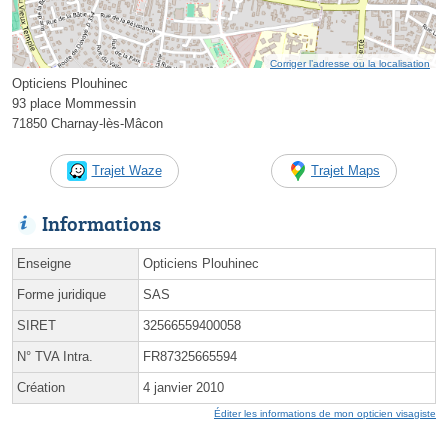
Corriger l’adresse ou la localisation
Opticiens Plouhinec
93 place Mommessin
71850 Charnay-lès-Mâcon
Trajet Waze
Trajet Maps
Informations
Enseigne
Opticiens Plouhinec
Forme juridique
SAS
SIRET
32566559400058
N° TVA Intra.
FR87325665594
Création
4 janvier 2010
Éditer les informations de mon opticien visagiste