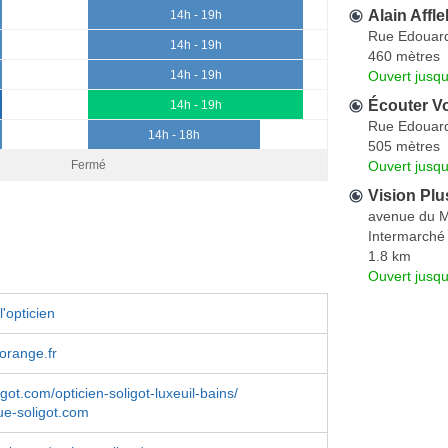
Alain Affle
14h - 19h
Rue Edouard
14h - 19h
460 mètres
Ouvert jusqu
14h - 19h
Écouter Vo
14h - 19h
Rue Edouard
14h - 18h
505 mètres
Ouvert jusqu
Fermé
Vision Plu
avenue du M
Intermarché
1.8 km
Ouvert jusq
'opticien
orange.fr
got.com/opticien-soligot-luxeuil-bains/
ue-soligot.com