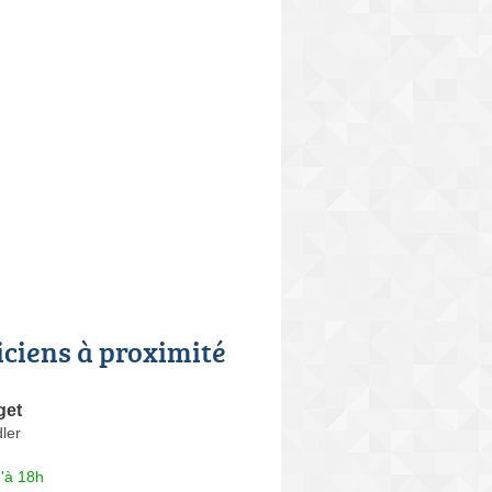
iciens à proximité
get
ler
'à 18h