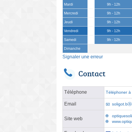
Mardi
9h - 12h
Mercredi
9h - 12h
Jeudi
9h - 12h
Vendredi
9h - 12h
Samedi
9h - 12h
Dimanche
Signaler une erreur
Contact
Téléphone
Téléphoner à l
Email
soligot.bⓐ
optiquesoli
Site web
www.optiq