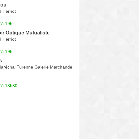
lou
 Herriot
'à 19h
ir Optique Mutualiste
 Herriot
'à 19h
s
aréchal Turenne Galerie Marchande
u'à 18h30