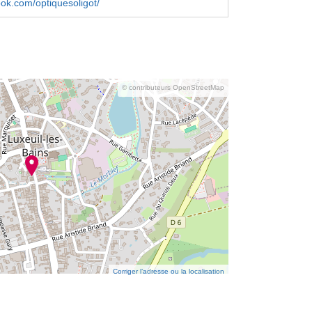
book.com/optiquesoligot/
© contributeurs OpenStreetMap
Corriger l’adresse ou la localisation