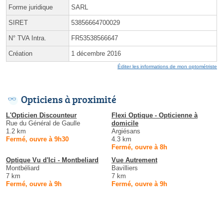
Forme juridique
SARL
SIRET
53856664700029
N° TVA Intra.
FR53538566647
Création
1 décembre 2016
Éditer les informations de mon optométriste
Opticiens à proximité
L'Opticien Discounteur
Flexi Optique - Opticienne à
Rue du Général de Gaulle
domicile
1.2 km
Argiésans
Fermé, ouvre à 9h30
4.3 km
Fermé, ouvre à 8h
Optique Vu d'Ici - Montbeliard
Vue Autrement
Montbéliard
Bavilliers
7 km
7 km
Fermé, ouvre à 9h
Fermé, ouvre à 9h