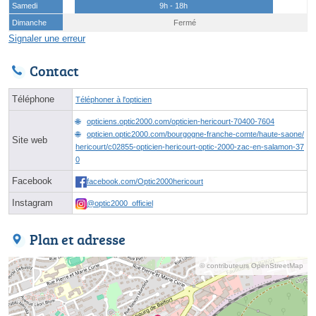
Samedi
9h - 18h
Dimanche
Fermé
Signaler une erreur
Contact
Téléphone
Téléphoner à l'opticien
opticiens.optic2000.com/opticien-hericourt-70400-7604
opticien.optic2000.com/bourgogne-franche-comte/haute-saone/
Site web
hericourt/c02855-opticien-hericourt-optic-2000-zac-en-salamon-37
0
Facebook
facebook.com/Optic2000hericourt
Instagram
@optic2000_officiel
Plan et adresse
© contributeurs OpenStreetMap