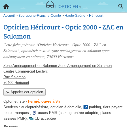
Accueil
>
Bourgogne-Franche-Comté
>
Haute-Saône
>
Héricourt
Opticien Héricourt - Optic 2000 - ZAC en
Salamon
Cette fiche présente "Opticien Héricourt - Optic 2000 - ZAC en
Salamon", optométriste situé
zone aménagement en salamon zone
aménagement en salamon
, 70400 Héricourt.
Zone Aménagement en Salamon Zone Aménagement en Salamon
Centre Commercial Leclerc
Rue Salamon
70400 Héricourt
📞 Appeler cet opticien
Optométriste
-
Fermé, ouvre à 9h
Services :
audioprothésiste
,
opticien à domicile
,
parking
,
tiers payant
,
toutes marques
,
accès
PMR
(parking, entrée adaptée, places
assises PMR)
,
CB acceptée
En vente :