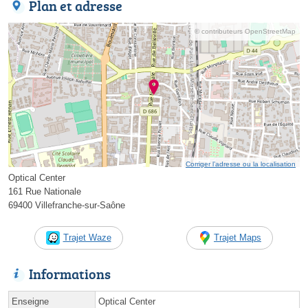
Plan et adresse
© contributeurs OpenStreetMap
Corriger l’adresse ou la localisation
Optical Center
161 Rue Nationale
69400 Villefranche-sur-Saône
Trajet Waze
Trajet Maps
Informations
Enseigne
Optical Center