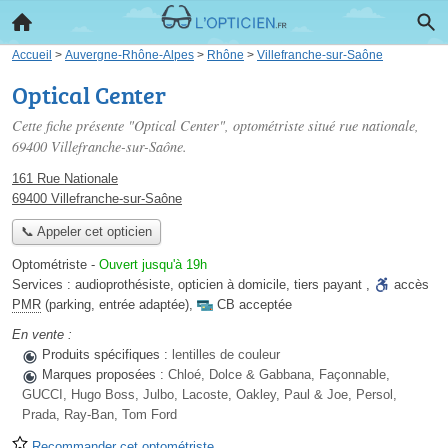
Accueil
>
Auvergne-Rhône-Alpes
>
Rhône
>
Villefranche-sur-Saône
Optical Center
Cette fiche présente "Optical Center", optométriste situé
rue nationale
,
69400 Villefranche-sur-Saône.
161 Rue Nationale
69400 Villefranche-sur-Saône
📞 Appeler cet opticien
Optométriste
-
Ouvert jusqu'à 19h
Services :
audioprothésiste
,
opticien à domicile
,
tiers payant
,
accès
PMR
(parking, entrée adaptée)
,
CB acceptée
En vente :
Produits spécifiques :
lentilles de couleur
Marques proposées :
Chloé, Dolce & Gabbana, Façonnable,
GUCCI, Hugo Boss, Julbo, Lacoste, Oakley, Paul & Joe, Persol,
Prada, Ray-Ban, Tom Ford
Recommander cet optométriste