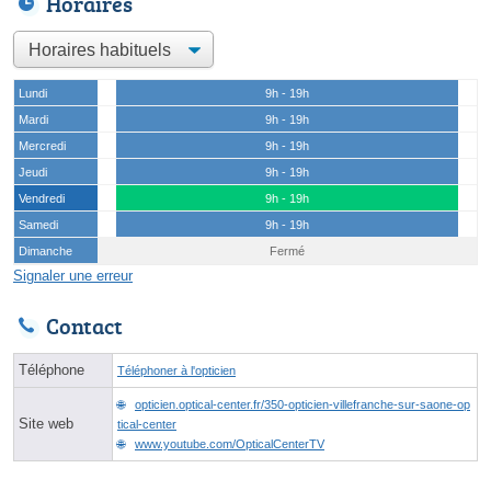
Horaires
Lundi
9h - 19h
Mardi
9h - 19h
Mercredi
9h - 19h
Jeudi
9h - 19h
Vendredi
9h - 19h
Samedi
9h - 19h
Dimanche
Fermé
Signaler une erreur
Contact
Téléphone
Téléphoner à l'opticien
opticien.optical-center.fr/350-opticien-villefranche-sur-saone-op
Site web
tical-center
www.youtube.com/OpticalCenterTV