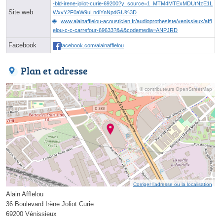
-bld-irene-joliot-curie-69200?y_source=1_MTM4MTExMDUtNzE1L
Site web
WxvY2F0aW9uLndlYnNpdGU%3D
www.alainafflelou-acousticien.fr/audioprothesiste/venissieux/affl
elou-c-c-carrefour-69633?&&&codemedia=ANPJRD
Facebook
facebook.com/alainafflelou
Plan et adresse
© contributeurs OpenStreetMap
Corriger l’adresse ou la localisation
Alain Afflelou
36 Boulevard Irène Joliot Curie
69200 Vénissieux