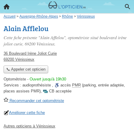
Accueil
>
Auvergne-Rhône-Alpes
>
Rhône
>
Vénissieux
Alain Afflelou
Cette fiche présente "Alain Afflelou", optométriste situé
boulevard irène
joliot curie
, 69200 Vénissieux.
36 Boulevard Irène Joliot Curie
69200 Vénissieux
📞 Appeler cet opticien
Optométriste
-
Ouvert jusqu'à 19h30
Services :
audioprothésiste
,
accès
PMR
(parking, entrée adaptée,
places assises PMR)
,
CB acceptée
Recommander cet optométriste
Améliorer cette fiche
Autres opticiens à Vénissieux