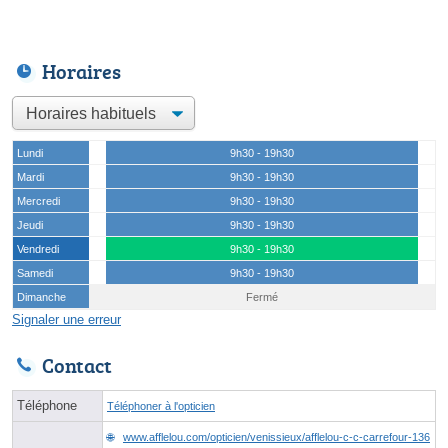
Horaires
Lundi
9h30 - 19h30
Mardi
9h30 - 19h30
Mercredi
9h30 - 19h30
Jeudi
9h30 - 19h30
Vendredi
9h30 - 19h30
Samedi
9h30 - 19h30
Dimanche
Fermé
Signaler une erreur
Contact
Téléphone
Téléphoner à l'opticien
www.afflelou.com/opticien/venissieux/afflelou-c-c-carrefour-136