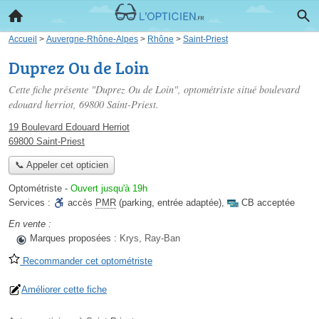
Accueil
>
Auvergne-Rhône-Alpes
>
Rhône
>
Saint-Priest
Duprez Ou de Loin
Cette fiche présente "Duprez Ou de Loin", optométriste situé
boulevard
edouard herriot
, 69800 Saint-Priest.
19 Boulevard Edouard Herriot
69800 Saint-Priest
📞 Appeler cet opticien
Optométriste
-
Ouvert jusqu'à 19h
Services :
accès
PMR
(parking, entrée adaptée)
,
CB acceptée
En vente :
Marques proposées :
Krys, Ray-Ban
Recommander cet optométriste
Améliorer cette fiche