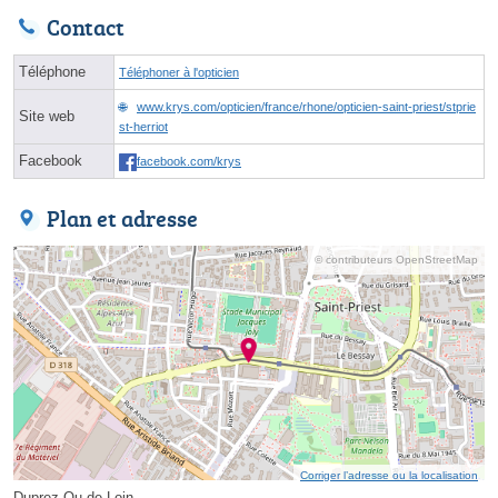
Contact
Téléphone
Téléphoner à l'opticien
www.krys.com/opticien/france/rhone/opticien-saint-priest/stprie
Site web
st-herriot
Facebook
facebook.com/krys
Plan et adresse
© contributeurs OpenStreetMap
Corriger l’adresse ou la localisation
Duprez Ou de Loin