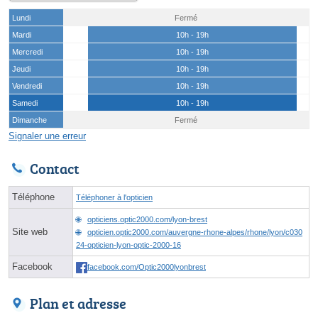
Lundi
Fermé
Mardi
10h - 19h
Mercredi
10h - 19h
Jeudi
10h - 19h
Vendredi
10h - 19h
Samedi
10h - 19h
Dimanche
Fermé
Signaler une erreur
Contact
Téléphone
Téléphoner à l'opticien
opticiens.optic2000.com/lyon-brest
Site web
opticien.optic2000.com/auvergne-rhone-alpes/rhone/lyon/c030
24-opticien-lyon-optic-2000-16
Facebook
facebook.com/Optic2000lyonbrest
Plan et adresse