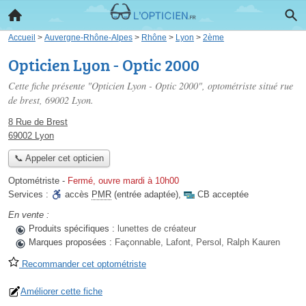
Accueil
>
Auvergne-Rhône-Alpes
>
Rhône
>
Lyon
>
2ème
Opticien Lyon - Optic 2000
Cette fiche présente "Opticien Lyon - Optic 2000", optométriste situé
rue
de brest
, 69002 Lyon.
8 Rue de Brest
69002 Lyon
📞 Appeler cet opticien
Optométriste
-
Fermé, ouvre mardi à 10h00
Services :
accès
PMR
(entrée adaptée)
,
CB acceptée
En vente :
Produits spécifiques :
lunettes de créateur
Marques proposées :
Façonnable, Lafont, Persol, Ralph Kauren
Recommander cet optométriste
Améliorer cette fiche