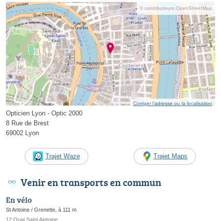
© contributeurs OpenStreetMap
Corriger l’adresse ou la localisation
Opticien Lyon - Optic 2000
8 Rue de Brest
69002 Lyon
Trajet Waze
Trajet Maps
Venir en transports en commun
En vélo
St Antoine / Grenette, à 111 m
12 Quai Saint Aintoine