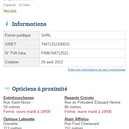
Capacité : 23 vélos
Voir tout
Informations
Forme juridique
SARL
SIRET
79471252100010
N° TVA Intra.
FR86794712521
Création
29 août 2013
Éditer les informations de mon optométriste
Opticiens à proximité
Entre[vues]seven
Regards Croisés
Rue Saint-Nizier
Rue du Président Édouard Herriot
59 mètres
86 mètres
Fermé, ouvre mardi à 10h00
Fermé, ouvre mardi à 10h00
Optique Lafayette
Alain Afflelou
Grenette
Rue Paul Chenavard
113 mètres
152 mètres