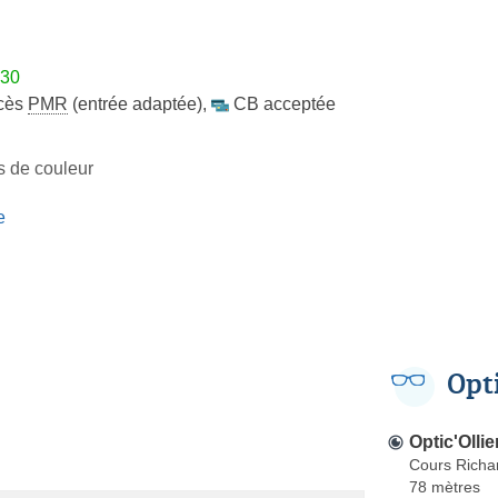
h30
cès
PMR
(entrée adaptée)
,
CB acceptée
es de couleur
e
Opt
Optic'Ollie
Cours Richar
78 mètres