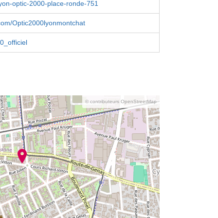
lyon-optic-2000-place-ronde-751
com/Optic2000lyonmontchat
_officiel
© contributeurs OpenStreetMap