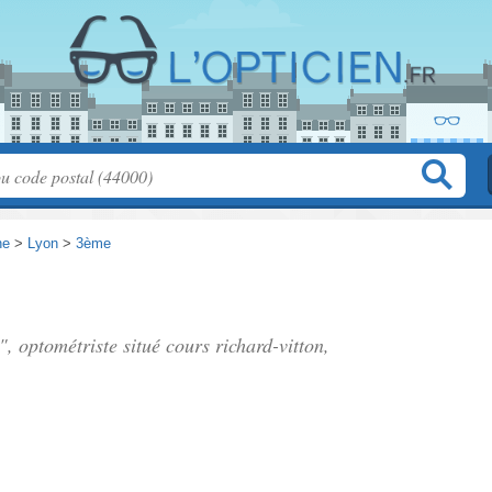
ne
>
Lyon
>
3ème
", optométriste situé
cours richard-vitton
,