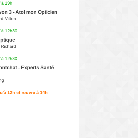
'à 19h
yon 3 - Atol mon Opticien
d-Vitton
u'à 12h30
ptique
 Richard
u'à 12h30
ntchat - Experts Santé
ng
u'à 12h et rouvre à 14h