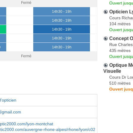
Ouvert jusqu
Fermé
Opticien L
14h30 - 19h
Cours Richar
14h30 - 19h
104 mètres
Ouvert jusq
14h30 - 19h
Concept O
14h30 - 19h
Rue Charles
0
14h30 - 19h
435 mètres
Ouvert jusq
Fermé
Optique Mo
Visuelle
Cours Dr Lo
510 mètres
Ouvert jusq
'opticien
lⓐgmail.com
optic2000.com/lyon-montchat
ptic2000.com/auvergne-rhone-alpes/rhone/lyon/c02