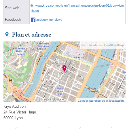
www.krys.com/opticien/france/rhone/opticien-lyon-02/lyon-victo
Site web
rhugo
Facebook
facebook.com/krys
Plan et adresse
© contributeurs OpenStreetMap
Corriger l’adresse ou la localisation
Krys Audition
24 Rue Victor Hugo
69002 Lyon