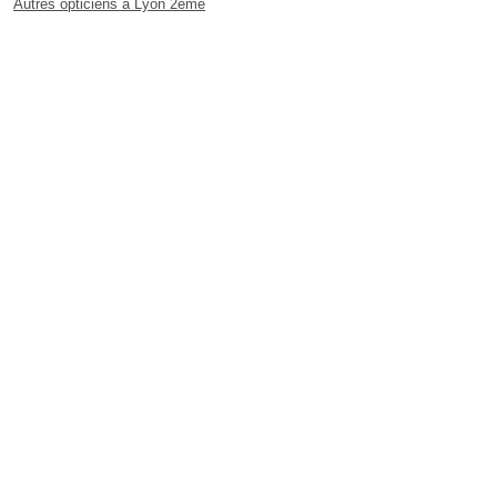
Autres opticiens à Lyon 2ème