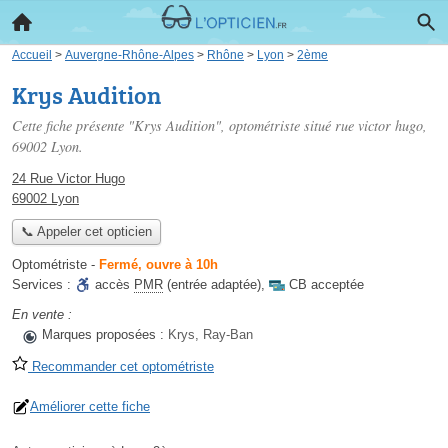
Accueil
>
Auvergne-Rhône-Alpes
>
Rhône
>
Lyon
>
2ème
Krys Audition
Cette fiche présente "Krys Audition", optométriste situé
rue victor hugo
,
69002 Lyon.
24 Rue Victor Hugo
69002 Lyon
📞 Appeler cet opticien
Optométriste
-
Fermé, ouvre à 10h
Services :
accès
PMR
(entrée adaptée)
,
CB acceptée
En vente :
Marques proposées :
Krys, Ray-Ban
Recommander cet optométriste
Améliorer cette fiche