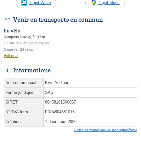
Trajet Waze
Trajet Maps
Venir en transports en commun
En vélo
Remparts D'ainay, à 217 m
16 Rue des Remparts d'ainay
Capacité : 24 vélos
Voir tout
Informations
Nom commercial
Krys Audition
Forme juridique
SAS
SIRET
80458101500067
N° TVA Intra.
FR04804581015
Création
1 décembre 2020
Éditer les informations de mon optométriste