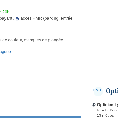
à 20h
 payant
,
accès
PMR
(parking, entrée
les de couleur, masques de plongée
agiste
Opt
Opticien Ly
Rue Dr Bouc
13 mètres