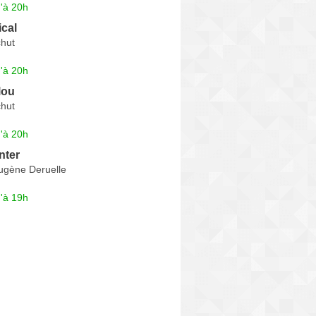
'à 20h
cal
hut
'à 20h
lou
hut
'à 20h
nter
ugène Deruelle
'à 19h