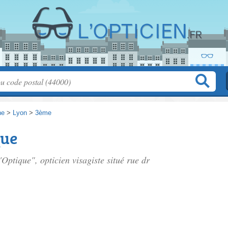
ne
>
Lyon
>
3ème
que
'Optique", opticien visagiste situé
rue dr