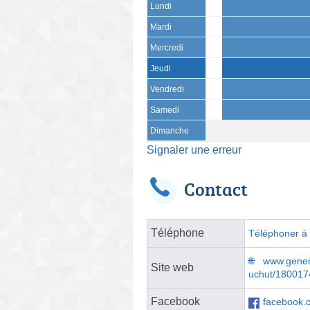
Lundi
Mardi
Mercredi
Jeudi
Vendredi
Samedi
Dimanche
Signaler une erreur
Contact
Téléphone
Téléphoner à l
www.genera
Site web
uchut/180017
Facebook
facebook.