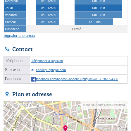
Mercredi
10h - 12h30
14h - 19h
Jeudi
10h - 12h30
14h - 19h
Vendredi
10h - 12h30
14h - 19h
Samedi
10h - 12h30
14h - 18h
Dimanche
Fermé
Signaler une erreur
Contact
Téléphone
Téléphoner à l'opticien
Site web
concept-optique.com
Facebook
facebook.com/pages/Concept-Optique/678139282564350
Plan et adresse
© contributeurs OpenStreetMap