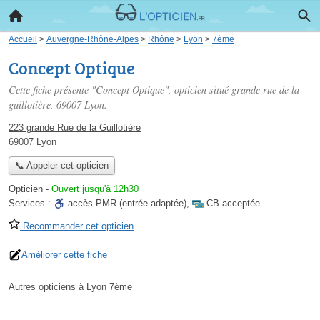
Accueil
>
Auvergne-Rhône-Alpes
>
Rhône
>
Lyon
>
7ème
Concept Optique
Cette fiche présente "Concept Optique", opticien situé
grande rue de la
guillotière
, 69007 Lyon.
223 grande Rue de la Guillotière
69007 Lyon
📞 Appeler cet opticien
Opticien
-
Ouvert jusqu'à 12h30
Services :
accès
PMR
(entrée adaptée)
,
CB acceptée
Recommander cet opticien
Améliorer cette fiche
Autres opticiens à Lyon 7ème