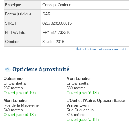
Enseigne
Concept Optique
Forme juridique
SARL
SIRET
82173231000015
N° TVA Intra.
FR45821732310
Création
8 juillet 2016
Éditer les informations de mon opticien
Opticiens à proximité
Optissimo
Mon Lunetier
Cr Gambetta
Cr Gambetta
237 mètres
530 mètres
Ouvert jusqu'à 19h
Ouvert jusqu'à 13h
Mon Lunetier
L'Oeil et l'Autre. Opticien Basse
Rue de la Madeleine
Vision Lyon
540 mètres
Rue Duguesclin
Ouvert jusqu'à 13h
645 mètres
Ouvert jusqu'à 18h