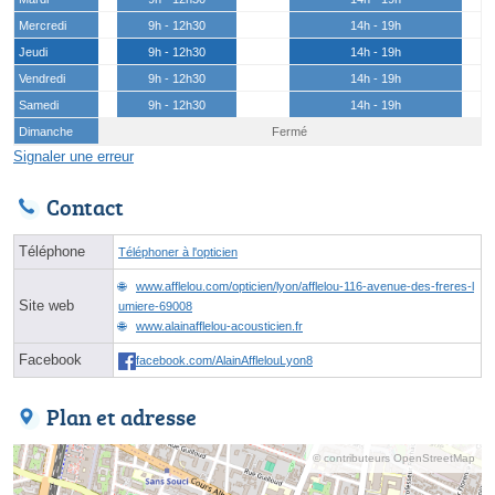
Mercredi
9h - 12h30
14h - 19h
Jeudi
9h - 12h30
14h - 19h
Vendredi
9h - 12h30
14h - 19h
Samedi
9h - 12h30
14h - 19h
Dimanche
Fermé
Signaler une erreur
Contact
Téléphone
Téléphoner à l'opticien
www.afflelou.com/opticien/lyon/afflelou-116-avenue-des-freres-l
Site web
umiere-69008
www.alainafflelou-acousticien.fr
Facebook
facebook.com/AlainAfflelouLyon8
Plan et adresse
© contributeurs OpenStreetMap