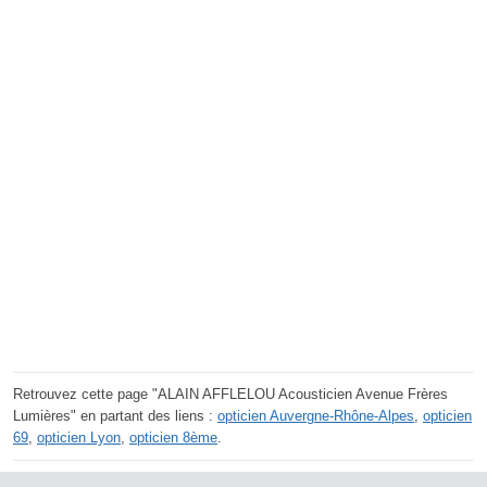
Retrouvez cette page "ALAIN AFFLELOU Acousticien Avenue Frères
Lumières" en partant des liens :
opticien Auvergne-Rhône-Alpes
,
opticien
69
,
opticien Lyon
,
opticien 8ème
.