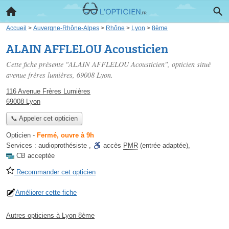
Accueil
>
Auvergne-Rhône-Alpes
>
Rhône
>
Lyon
>
8ème
ALAIN AFFLELOU Acousticien
Cette fiche présente "ALAIN AFFLELOU Acousticien", opticien situé
avenue frères lumières
, 69008 Lyon.
116 Avenue Frères Lumières
69008 Lyon
📞 Appeler cet opticien
Opticien
-
Fermé, ouvre à 9h
Services :
audioprothésiste
,
accès
PMR
(entrée adaptée)
,
CB acceptée
Recommander cet opticien
Améliorer cette fiche
Autres opticiens à Lyon 8ème