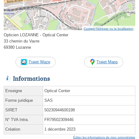
Corriger l’adresse ou la localisation
Opticien LOZANNE - Optical Center
33 chemin du Vavre
69380 Lozanne
Trajet Waze
Trajet Maps
Informations
Enseigne
Optical Center
Forme juridique
SAS
SIRET
50230944600198
N° TVA Intra.
FR79502309446
Création
1 décembre 2023
Éditer les informations de mon optométriste