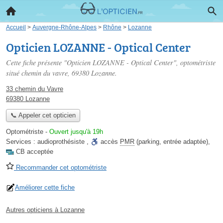
Accueil
>
Auvergne-Rhône-Alpes
>
Rhône
>
Lozanne
Opticien LOZANNE - Optical Center
Cette fiche présente "Opticien LOZANNE - Optical Center", optométriste
situé
chemin du vavre
, 69380 Lozanne.
33 chemin du Vavre
69380 Lozanne
📞 Appeler cet opticien
Optométriste
-
Ouvert jusqu'à 19h
Services :
audioprothésiste
,
accès
PMR
(parking, entrée adaptée)
,
CB acceptée
Recommander cet optométriste
Améliorer cette fiche
Autres opticiens à Lozanne