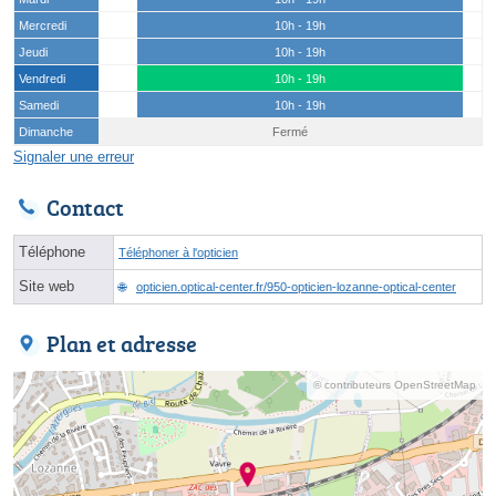
Mercredi
10h - 19h
Jeudi
10h - 19h
Vendredi
10h - 19h
Samedi
10h - 19h
Dimanche
Fermé
Signaler une erreur
Contact
Téléphone
Téléphoner à l'opticien
Site web
opticien.optical-center.fr/950-opticien-lozanne-optical-center
Plan et adresse
© contributeurs OpenStreetMap