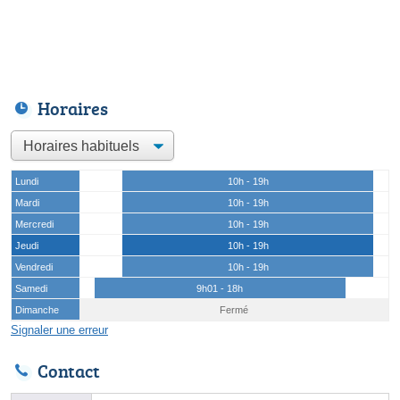
Horaires
Lundi
10h - 19h
Mardi
10h - 19h
Mercredi
10h - 19h
Jeudi
10h - 19h
Vendredi
10h - 19h
Samedi
9h01 - 18h
Dimanche
Fermé
Signaler une erreur
Contact