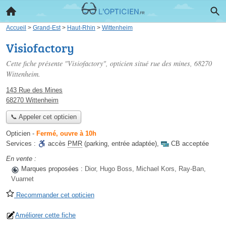
Accueil
>
Grand-Est
>
Haut-Rhin
>
Wittenheim
Visiofactory
Cette fiche présente "Visiofactory", opticien situé
rue des mines
, 68270
Wittenheim.
143 Rue des Mines
68270 Wittenheim
📞 Appeler cet opticien
Opticien
-
Fermé, ouvre à 10h
Services :
accès
PMR
(parking, entrée adaptée)
,
CB acceptée
En vente :
Marques proposées :
Dior, Hugo Boss, Michael Kors, Ray-Ban,
Vuarnet
Recommander cet opticien
Améliorer cette fiche