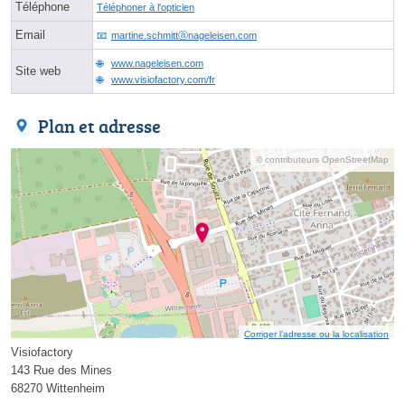
Téléphone
Téléphoner à l'opticien
Email
martine.schmittⓐnageleisen.com
www.nageleisen.com
Site web
www.visiofactory.com/fr
Plan et adresse
© contributeurs OpenStreetMap
Corriger l’adresse ou la localisation
Visiofactory
143 Rue des Mines
68270 Wittenheim