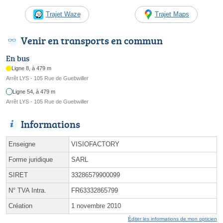
Trajet Waze
Trajet Maps
Venir en transports en commun
En bus
Ligne 8, à 479 m
Arrêt LYS - 105 Rue de Guebwiller
Ligne 54, à 479 m
Arrêt LYS - 105 Rue de Guebwiller
Informations
Enseigne
VISIOFACTORY
Forme juridique
SARL
SIRET
33286579900099
N° TVA Intra.
FR63332865799
Création
1 novembre 2010
Éditer les informations de mon opticien