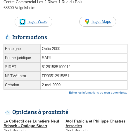
Centre Commercial Les 2 Rives 1 Rue du Poilu
68600 Volgelsheim
Trajet Waze
Trajet Maps
Informations
Enseigne
Optic 2000
Forme juridique
SARL
SIRET
51291585100012
N° TVA Intra.
FR93512915851
Création
2 mai 2009
Éditer les informations de mon optométriste
Opticiens à proximité
Le Collectif des Lunetiers Neuf
Atol Patricia et Philippe Chastres
Brisach - Optique Stoerr
Associés
Neuf-Brisach
Neuf-Brisach