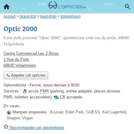
Accueil
>
Grand-Est
>
Haut-Rhin
>
Volgelsheim
Optic 2000
Cette fiche présente "Optic 2000", optométriste situé
rue du poilu
, 68600
Volgelsheim.
Centre Commercial Les 2 Rives
1 Rue du Poilu
68600 Volgelsheim
📞 Appeler cet opticien
Optométriste
-
Fermé, ouvre demain à 8h30
Services :
accès
PMR
(parking, entrée adaptée, places assises
PMR, toilettes accessibles)
,
CB acceptée
En vente :
Marques proposées :
Acuvue, Eden Park, GUESS, Karl Lagerfeld,
Stepper, Vogue
Recommander cet optométriste