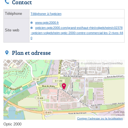
Contact
Téléphone
Téléphoner à l'opticien
www.optic2000.fr
opticien.optic2000.com/grand-est/haut-rhin/volgelsheim/c02378
Site web
-opticien-volgelsheim-optic-2000-centre-commercial-les-2-rives-44
0
Plan et adresse
© contributeurs OpenStreetMap
Corriger l’adresse ou la localisation
Optic 2000