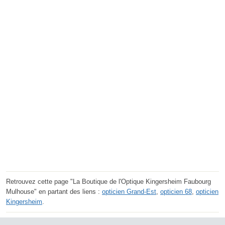
Retrouvez cette page "La Boutique de l'Optique Kingersheim Faubourg
Mulhouse" en partant des liens :
opticien Grand-Est
,
opticien 68
,
opticien
Kingersheim
.