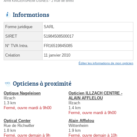
Arrêt KINGERSHEIM USINES - 2 Rue de Brest
Informations
Forme juridique
SARL
SIRET
51984508500017
N° TVA Intra.
FR16519845085
Création
11 janvier 2010
Éditer les informations de mon opticien
Opticiens à proximité
Optique Nageleisen
Opticien ILLZACH CENTRE -
Illzach
ALAIN AFFLELOU
1.3 km
Illzach
Fermé, ouvre mardi à 9h00
1.4 km
Fermé, ouvre mardi à 9h00
Optical Center
Alain Afflelou
Rue de Richwiller
Wittenheim
1.8 km
1.9 km
Fermé, ouvre demain à 9h
Fermé, ouvre demain à 10h