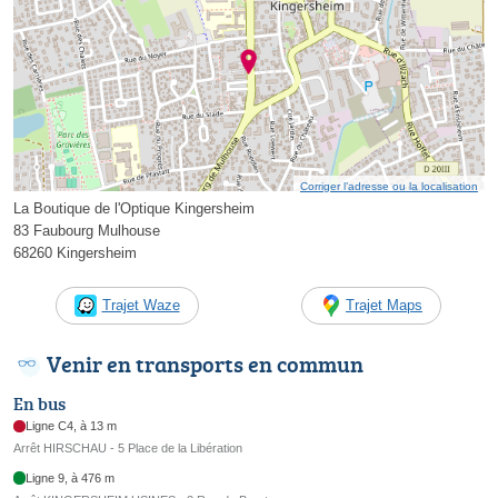
Corriger l’adresse ou la localisation
La Boutique de l'Optique Kingersheim
83 Faubourg Mulhouse
68260 Kingersheim
Trajet Waze
Trajet Maps
Venir en transports en commun
En bus
Ligne C4, à 13 m
Arrêt HIRSCHAU - 5 Place de la Libération
Ligne 9, à 476 m