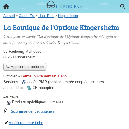
Accueil
>
Grand-Est
>
Haut-Rhin
>
Kingersheim
La Boutique de l'Optique Kingersheim
Cette fiche présente "La Boutique de l'Optique Kingersheim", opticien
situé
faubourg mulhouse
, 68260 Kingersheim.
83 Faubourg Mulhouse
68260 Kingersheim
📞 Appeler cet opticien
Opticien
-
Fermé, ouvre demain à 14h
Services :
accès
PMR
(parking, entrée adaptée, toilettes
accessibles)
,
CB acceptée
En vente :
Produits spécifiques :
jumelles
Recommander cet opticien
Améliorer cette fiche