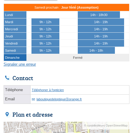
Samedi prochain :
Jour férié (Assomption)
Lundi
14h - 18h30
Mardi
9h - 12h
14h - 19h
Mercredi
9h - 12h
14h - 19h
Jeudi
9h - 12h
14h - 19h
Vendredi
9h - 12h
14h - 19h
Samedi
9h - 12h
14h - 18h
Dimanche
Fermé
Signaler une erreur
Contact
Téléphone
Téléphoner à l'opticien
Email
laboutiquedeloptiqueⓐorange.fr
Plan et adresse
© contributeurs OpenStreetMap