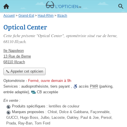
Accueil
>
Grand-Est
>
Haut-Rhin
>
Illzach
Optical Center
Cette fiche présente "Optical Center", optométriste situé
rue de berne
,
68110 Illzach.
Ile Napoleon
13 Rue de Berne
68110 Illzach
📞 Appeler cet opticien
Optométriste
-
Fermé, ouvre demain à 9h
Services :
audioprothésiste
,
tiers payant
,
accès
PMR
(parking,
entrée adaptée)
,
CB acceptée
En vente :
Produits spécifiques :
lentilles de couleur
Marques proposées :
Chloé, Dolce & Gabbana, Façonnable,
GUCCI, Hugo Boss, Julbo, Lacoste, Oakley, Paul & Joe, Persol,
Prada, Ray-Ban, Tom Ford