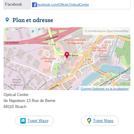
Facebook
facebook.com/Officiel.OpticalCenter
Plan et adresse
© contributeurs OpenStreetMap
Corriger l’adresse ou la localisation
Optical Center
Ile Napoleon 13 Rue de Berne
68110 Illzach
Trajet Waze
Trajet Maps