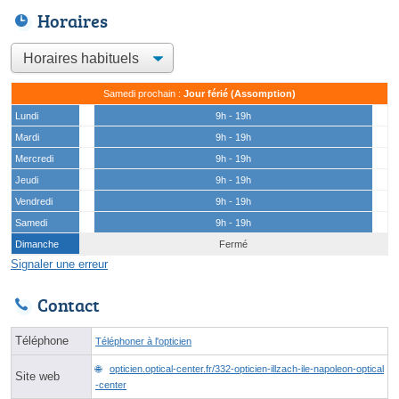
Horaires
Samedi prochain :
Jour férié (Assomption)
Lundi
9h - 19h
Mardi
9h - 19h
Mercredi
9h - 19h
Jeudi
9h - 19h
Vendredi
9h - 19h
Samedi
9h - 19h
Dimanche
Fermé
Signaler une erreur
Contact
Téléphone
Téléphoner à l'opticien
opticien.optical-center.fr/332-opticien-illzach-ile-napoleon-optical
Site web
-center