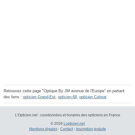
Retrouvez cette page "Optique By JM avenue de l'Europe" en partant
des liens :
opticien Grand-Est
,
opticien 68
,
opticien Colmar
.
L'Opticien.net : coordonnées et horaires des opticiens en France
© 2026
Lopticien.net
Mentions légales
-
Contact
-
Inscription gratuite