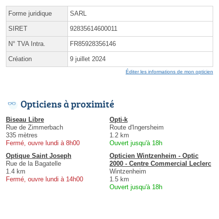
Forme juridique
SARL
SIRET
92835614600011
N° TVA Intra.
FR85928356146
Création
9 juillet 2024
Éditer les informations de mon opticien
Opticiens à proximité
Biseau Libre
Opti-k
Rue de Zimmerbach
Route d'Ingersheim
335 mètres
1.2 km
Fermé, ouvre lundi à 8h00
Ouvert jusqu'à 18h
Optique Saint Joseph
Opticien Wintzenheim - Optic
Rue de la Bagatelle
2000 - Centre Commercial Leclerc
1.4 km
Wintzenheim
Fermé, ouvre lundi à 14h00
1.5 km
Ouvert jusqu'à 18h