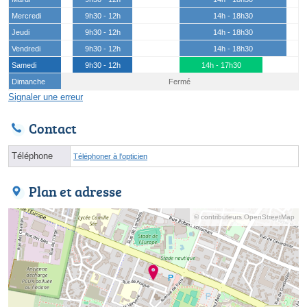
Mercredi
9h30 - 12h
14h - 18h30
Jeudi
9h30 - 12h
14h - 18h30
Vendredi
9h30 - 12h
14h - 18h30
Samedi
9h30 - 12h
14h - 17h30
Dimanche
Fermé
Signaler une erreur
Contact
Téléphone
Téléphoner à l'opticien
Plan et adresse
© contributeurs OpenStreetMap