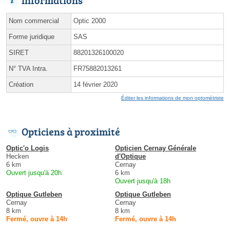
Informations
Nom commercial
Optic 2000
Forme juridique
SAS
SIRET
88201326100020
N° TVA Intra.
FR75882013261
Création
14 février 2020
Éditer les informations de mon optométriste
Opticiens à proximité
Optic'o Logis
Opticien Cernay Générale
Hecken
d'Optique
6 km
Cernay
Ouvert jusqu'à 20h
6 km
Ouvert jusqu'à 18h
Optique Gutleben
Optique Gutleben
Cernay
Cernay
8 km
8 km
Fermé, ouvre à 14h
Fermé, ouvre à 14h