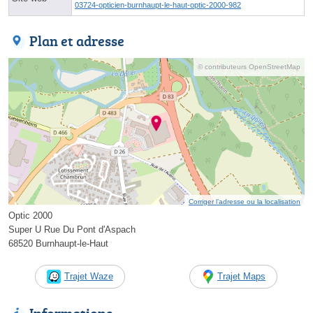
03724-opticien-burnhaupt-le-haut-optic-2000-982
Plan et adresse
© contributeurs OpenStreetMap
Corriger l’adresse ou la localisation
Optic 2000
Super U Rue Du Pont d'Aspach
68520 Burnhaupt-le-Haut
Trajet Waze
Trajet Maps