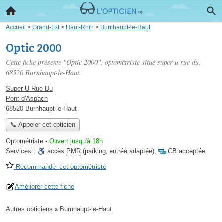
Accueil
>
Grand-Est
>
Haut-Rhin
>
Burnhaupt-le-Haut
Optic 2000
Cette fiche présente "Optic 2000", optométriste situé
super u rue du
,
68520 Burnhaupt-le-Haut.
Super U Rue Du
Pont d'Aspach
68520 Burnhaupt-le-Haut
📞 Appeler cet opticien
Optométriste
-
Ouvert jusqu'à 18h
Services :
accès
PMR
(parking, entrée adaptée)
,
CB acceptée
Recommander cet optométriste
Améliorer cette fiche
Autres opticiens à Burnhaupt-le-Haut