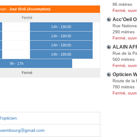
86 mètres
ain :
Jour férié (Assomption)
Fermé, ouvr
Fermé
Acc'Oeil O
Rue Nationa
14h - 18h30
290 mètres
14h - 18h30
Fermé, ouvr
14h - 18h30
ALAIN AF
Rue de la Pa
14h - 18h30
560 mètres
9h - 17h
Fermé, ouvr
Fermé
Opticien 
Route de la 
780 mètres
Fermé, ouvr
'opticien
issembourgⓐgmail.com