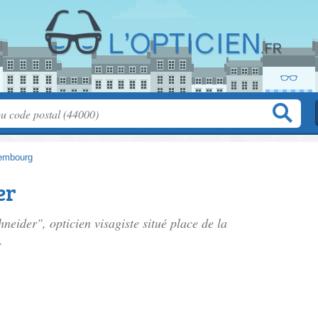
embourg
er
hneider", opticien visagiste situé
place de la
.