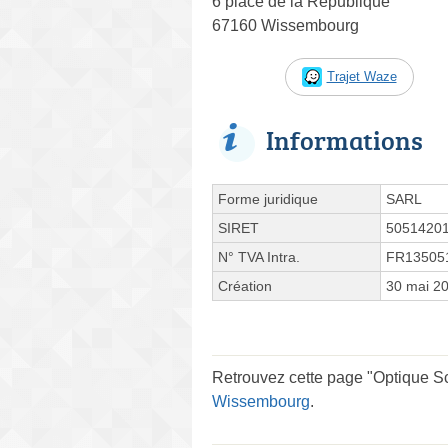
6 place de la République
67160 Wissembourg
Trajet Waze
Informations
Forme juridique
SARL
SIRET
5051420
N° TVA Intra.
FR13505
Création
30 mai 2
Retrouvez cette page "Optique Sc
Wissembourg
.