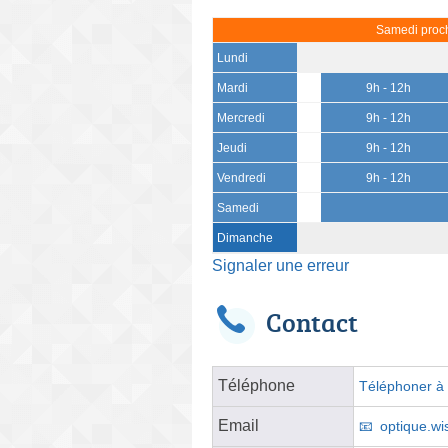
Samedi proch
Lundi
Mardi
9h - 12h
Mercredi
9h - 12h
Jeudi
9h - 12h
Vendredi
9h - 12h
Samedi
Dimanche
Signaler une erreur
Contact
Téléphone
Téléphoner à l
Email
optique.w