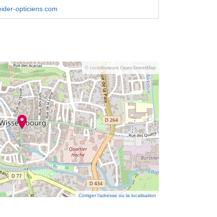
ider-opticiens.com
© contributeurs OpenStreetMap
Corriger l’adresse ou la localisation