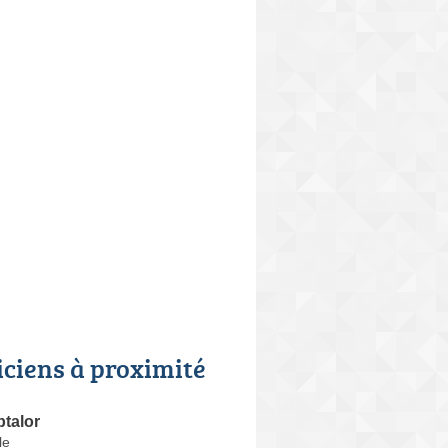
iciens à proximité
talor
le