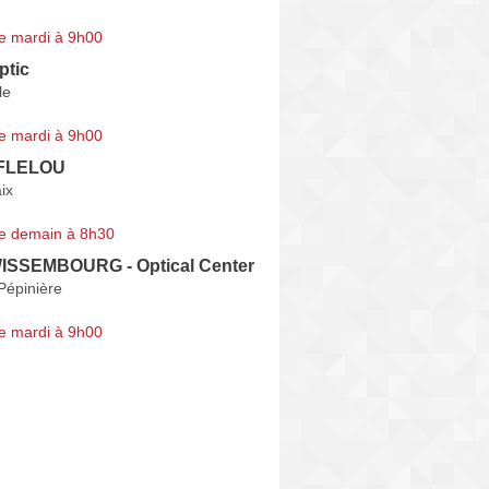
e mardi à 9h00
ptic
le
e mardi à 9h00
FLELOU
ix
e demain à 8h30
WISSEMBOURG - Optical Center
Pépinière
e mardi à 9h00