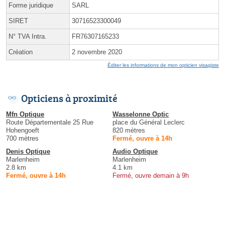
Forme juridique
SARL
SIRET
30716523300049
N° TVA Intra.
FR76307165233
Création
2 novembre 2020
Éditer les informations de mon opticien visagiste
Opticiens à proximité
Mfn Optique
Wasselonne Optic
Route Départementale 25 Rue
place du Général Leclerc
Hohengoeft
820 mètres
700 mètres
Fermé, ouvre à 14h
Denis Optique
Audio Optique
Marlenheim
Marlenheim
2.8 km
4.1 km
Fermé, ouvre à 14h
Fermé, ouvre demain à 9h