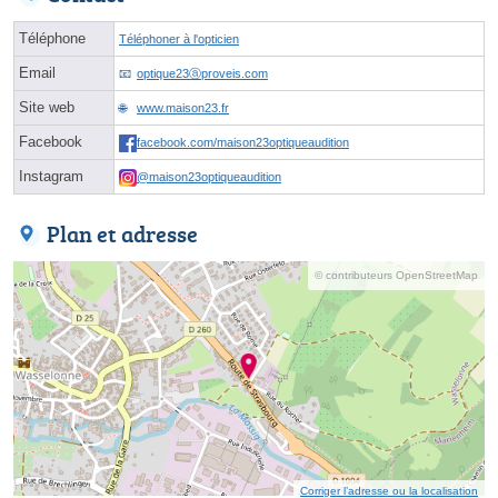
Téléphone
Téléphoner à l'opticien
Email
optique23ⓐproveis.com
Site web
www.maison23.fr
Facebook
facebook.com/maison23optiqueaudition
Instagram
@maison23optiqueaudition
Plan et adresse
© contributeurs OpenStreetMap
Corriger l’adresse ou la localisation