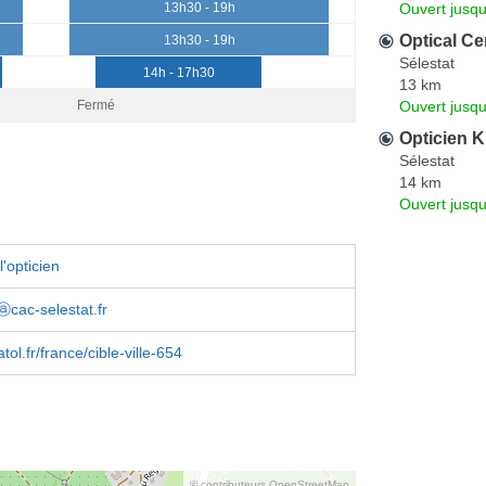
Ouvert jusq
13h30 - 19h
Optical Ce
13h30 - 19h
Sélestat
14h - 17h30
13 km
Ouvert jusqu
Fermé
Opticien K
Sélestat
14 km
Ouvert jusqu
'opticien
cac-selestat.fr
ol.fr/france/cible-ville-654
© contributeurs OpenStreetMap