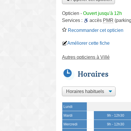
Opticien
-
Ouvert jusqu'à 12h
Services :
accès
PMR
(parking
Recommander cet opticien
Améliorer cette fiche
Autres opticiens à Villé
Horaires
Lundi
Mardi
9h - 12h30
Mercredi
9h - 12h30