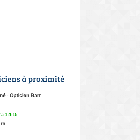
iciens à proximité
é - Opticien Barr
u'à 12h15
ore