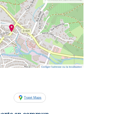
Corriger l’adresse ou la localisation
Trajet Maps
ports en commun