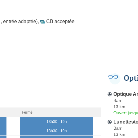
, entrée adaptée)
,
CB acceptée
Opt
Optique Am
Barr
13 km
Ouvert jusq
Fermé
Lunettest
13h30 - 19h
Barr
13h30 - 19h
13 km