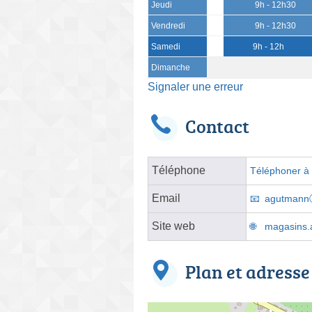
Jeudi
9h - 12h30
Vendredi
9h - 12h30
Samedi
9h - 12h
Dimanche
Signaler une erreur
Contact
Téléphone
Téléphoner à l
Email
agutmannⓐ
Site web
magasins.at
Plan et adresse