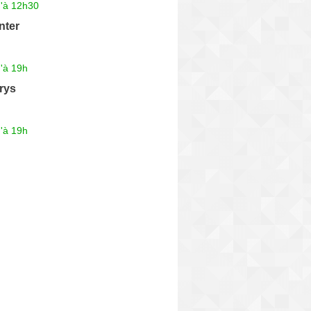
u'à 12h30
nter
'à 19h
rys
'à 19h