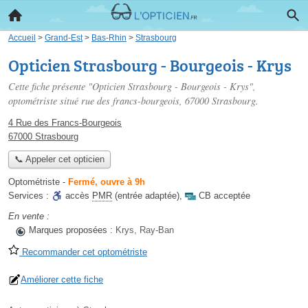
Accueil
>
Grand-Est
>
Bas-Rhin
>
Strasbourg
Opticien Strasbourg - Bourgeois - Krys
Cette fiche présente "Opticien Strasbourg - Bourgeois - Krys",
optométriste situé
rue des francs-bourgeois
, 67000 Strasbourg.
4 Rue des Francs-Bourgeois
67000 Strasbourg
📞 Appeler cet opticien
Optométriste
-
Fermé, ouvre à 9h
Services :
accès
PMR
(entrée adaptée)
,
CB acceptée
En vente :
Marques proposées :
Krys, Ray-Ban
Recommander cet optométriste
Améliorer cette fiche