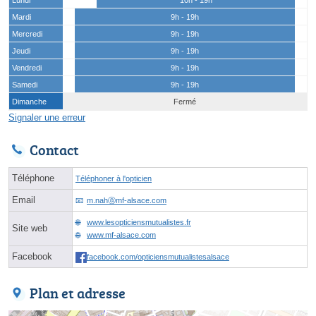
Mardi
9h - 19h
Mercredi
9h - 19h
Jeudi
9h - 19h
Vendredi
9h - 19h
Samedi
9h - 19h
Dimanche
Fermé
Signaler une erreur
Contact
Téléphone
Téléphoner à l'opticien
Email
m.nahⓐmf-alsace.com
www.lesopticiensmutualistes.fr
Site web
www.mf-alsace.com
Facebook
facebook.com/opticiensmutualistesalsace
Plan et adresse