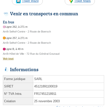
Trajet Waze
Trajet Maps
Venir en transports en commun
En bus
Ligne 262, à 271 m
Arrêt Selhof-Centre - 2 Route de Boersch
Ligne 257, à 271 m
Arrêt Selhof-Centre - 2 Route de Boersch
Ligne B, à 49 m
Arrêt Hôtel de Ville - 72 Rue du Général Gouraud
Voir tout
Informations
Forme juridique
SARL
SIRET
45121891100019
N° TVA Intra.
FR17451218911
Création
25 novembre 2003