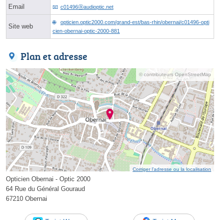
Email
c01496ⓐaudioptic.net
opticien.optic2000.com/grand-est/bas-rhin/obernai/c01496-opti
Site web
cien-obernai-optic-2000-881
Plan et adresse
© contributeurs OpenStreetMap
Corriger l’adresse ou la localisation
Opticien Obernai - Optic 2000
64 Rue du Général Gouraud
67210 Obernai