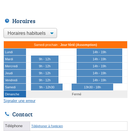
Horaires
Samedi prochain :
Jour férié (Assomption)
Lundi
14h - 19h
Mardi
9h - 12h
14h - 19h
Mercredi
9h - 12h
14h - 19h
Jeudi
9h - 12h
14h - 19h
Vendredi
9h - 12h
14h - 19h
Samedi
9h - 12h30
13h30 - 18h
Dimanche
Fermé
Signaler une erreur
Contact
Téléphone
Téléphoner à l'opticien