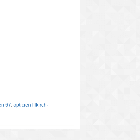
en 67
,
opticien Illkirch-