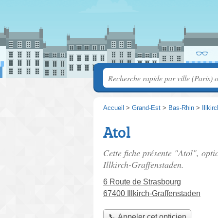
Accueil
>
Grand-Est
>
Bas-Rhin
>
Illki
Atol
Cette fiche présente "Atol", opti
Illkirch-Graffenstaden.
6 Route de Strasbourg
67400 Illkirch-Graffenstaden
📞 Appeler cet opticien