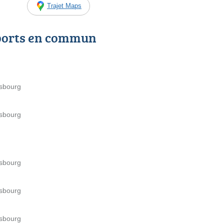
Trajet Maps
ports en commun
asbourg
asbourg
asbourg
asbourg
asbourg