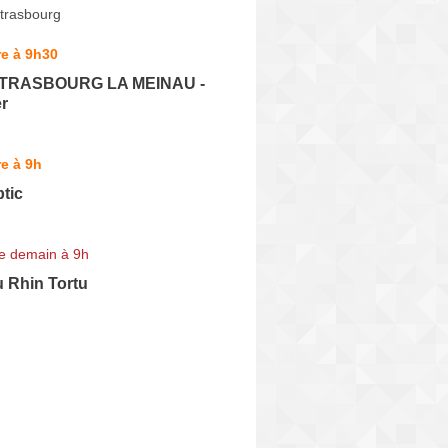
trasbourg
e à 9h30
 STRASBOURG LA MEINAU -
er
e à 9h
ptic
e demain à 9h
 Rhin Tortu