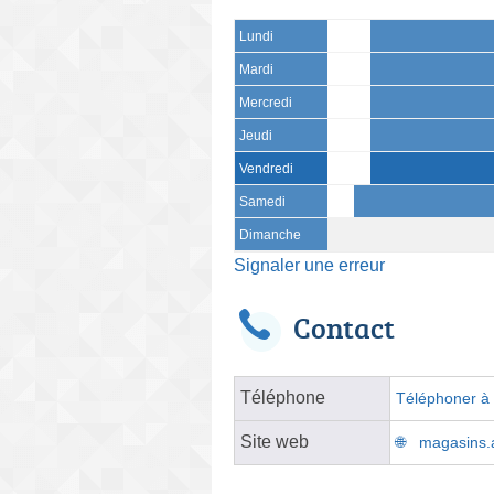
Lundi
Mardi
Mercredi
Jeudi
Vendredi
Samedi
Dimanche
Signaler une erreur
Contact
Téléphone
Téléphoner à l
Site web
magasins.at