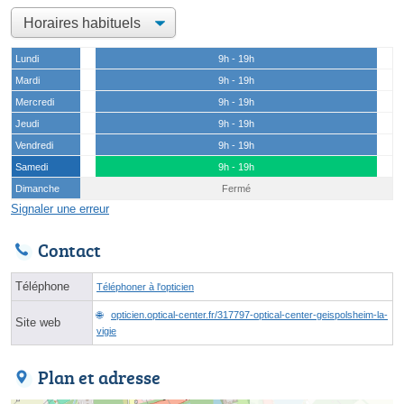
Lundi
9h - 19h
Mardi
9h - 19h
Mercredi
9h - 19h
Jeudi
9h - 19h
Vendredi
9h - 19h
Samedi
9h - 19h
Dimanche
Fermé
Signaler une erreur
Contact
Téléphone
Téléphoner à l'opticien
opticien.optical-center.fr/317797-optical-center-geispolsheim-la-
Site web
vigie
Plan et adresse