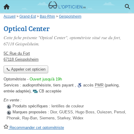
Accueil
>
Grand-Est
>
Bas-Rhin
>
Geispolsheim
Optical Center
Cette fiche présente "Optical Center", optométriste situé
rue du fort
,
67118 Geispolsheim.
5C Rue du Fort
67118 Geispolsheim
📞 Appeler cet opticien
Optométriste
-
Ouvert jusqu'à 19h
Services :
audioprothésiste
,
tiers payant
,
accès
PMR
(parking,
entrée adaptée)
,
CB acceptée
En vente :
Produits spécifiques :
lentilles de couleur
Marques proposées :
Dior, GUESS, Hugo Boss, Ouïezen, Persol,
Phonak, Ray-Ban, Siemens, Starkey, Widex
Recommander cet optométriste