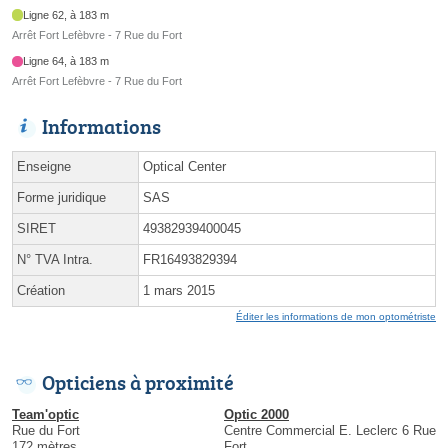
Ligne 62, à 183 m
Arrêt Fort Lefèbvre - 7 Rue du Fort
Ligne 64, à 183 m
Arrêt Fort Lefèbvre - 7 Rue du Fort
Informations
Enseigne
Optical Center
Forme juridique
SAS
SIRET
49382939400045
N° TVA Intra.
FR16493829394
Création
1 mars 2015
Éditer les informations de mon optométriste
Opticiens à proximité
Team'optic
Optic 2000
Rue du Fort
Centre Commercial E. Leclerc 6 Rue
172 mètres
Fort