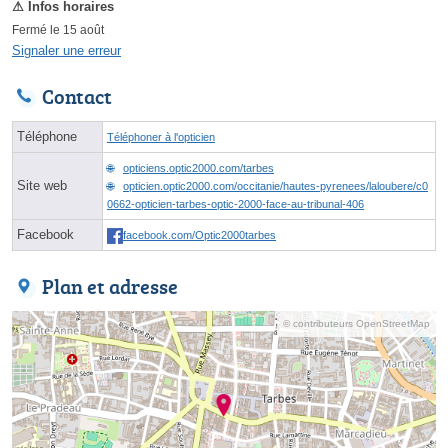
Fermé le 15 août
Signaler une erreur
Contact
Téléphone
Téléphoner à l'opticien
opticiens.optic2000.com/tarbes
Site web
opticien.optic2000.com/occitanie/hautes-pyrenees/laloubere/c0
0662-opticien-tarbes-optic-2000-face-au-tribunal-406
Facebook
facebook.com/Optic2000tarbes
Plan et adresse
© contributeurs OpenStreetMap