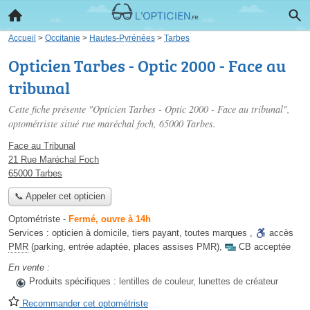
Accueil
>
Occitanie
>
Hautes-Pyrénées
>
Tarbes
Opticien Tarbes - Optic 2000 - Face au
tribunal
Cette fiche présente "Opticien Tarbes - Optic 2000 - Face au tribunal",
optométriste situé
rue maréchal foch
, 65000 Tarbes.
Face au Tribunal
21 Rue Maréchal Foch
65000 Tarbes
📞 Appeler cet opticien
Optométriste
-
Fermé, ouvre à 14h
Services :
opticien à domicile
,
tiers payant
,
toutes marques
,
accès
PMR
(parking, entrée adaptée, places assises PMR)
,
CB acceptée
En vente :
Produits spécifiques :
lentilles de couleur, lunettes de créateur
Recommander cet optométriste