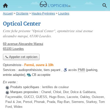
Accueil
>
Occitanie
>
Hautes-Pyrénées
>
Lourdes
Optical Center
Cette fiche présente "Optical Center", optométriste situé
avenue
alexandre marqui
, 65100 Lourdes.
69 avenue Alexandre Marqui
65100 Lourdes
📞 Appeler cet opticien
Optométriste
-
Fermé, ouvre à 10h
Services :
audioprothésiste
,
tiers payant
,
accès
PMR
(parking,
entrée adaptée)
,
CB acceptée
En vente :
Produits spécifiques :
lentilles de couleur
Marques proposées :
Chanel, Chloé, Dior, Dolce & Gabbana,
Façonnable, GUCCI, GUESS, Hugo Boss, Lacoste, Oakley, Ouïezen,
Paul & Joe, Persol, Phonak, Prada, Ray-Ban, Siemens, Starkey, Tom
Ford, Widex