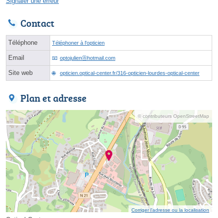
Signaler une erreur
Contact
Téléphone
Téléphoner à l'opticien
Email
optojulienⓐhotmail.com
Site web
opticien.optical-center.fr/316-opticien-lourdes-optical-center
Plan et adresse
© contributeurs OpenStreetMap
Corriger l’adresse ou la localisation