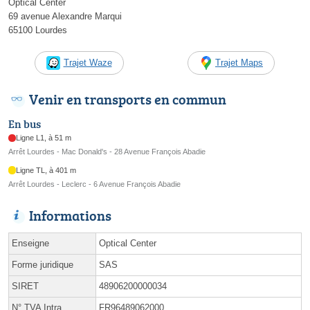
Optical Center
69 avenue Alexandre Marqui
65100 Lourdes
Trajet Waze
Trajet Maps
Venir en transports en commun
En bus
Ligne L1, à 51 m
Arrêt Lourdes - Mac Donald's - 28 Avenue François Abadie
Ligne TL, à 401 m
Arrêt Lourdes - Leclerc - 6 Avenue François Abadie
Informations
Enseigne
Optical Center
Forme juridique
SAS
SIRET
48906200000034
N° TVA Intra.
FR96489062000